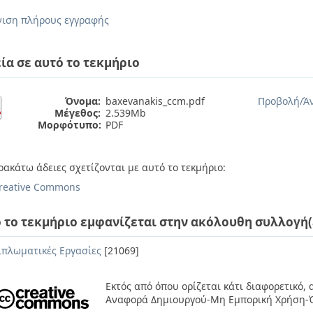
ιση πλήρους εγγραφής
ία σε αυτό το τεκμήριο
Όνομα:
baxevanakis_ccm.pdf
Προβολή/
Ά
Μέγεθος:
2.539Mb
Μορφότυπο:
PDF
ρακάτω άδειες σχετίζονται με αυτό το τεκμήριο:
reative Commons
 το τεκμήριο εμφανίζεται στην ακόλουθη συλλογή(
ιπλωματικές Εργασίες
[21069]
Εκτός από όπου ορίζεται κάτι διαφορετικό,
Αναφορά Δημιουργού-Μη Εμπορική Χρήση-Ό