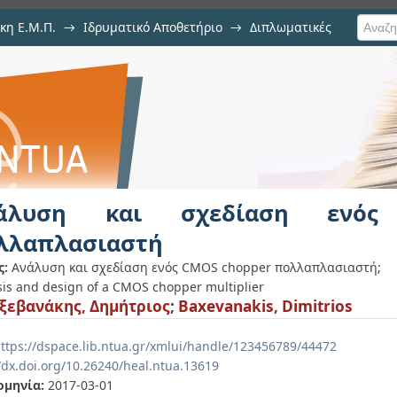
κη Ε.Μ.Π.
→
Ιδρυματικό Αποθετήριο
→
Διπλωματικές
ση ενός CMOS chopper πολλαπλασ
άλυση και σχεδίαση ενός
λλαπλασιαστή
ς:
Ανάλυση και σχεδίαση ενός CMOS chopper πολλαπλασιαστή;
sis and design of a CMOS chopper multiplier
εβανάκης, Δημήτριος
;
Baxevanakis, Dimitrios
ttps://dspace.lib.ntua.gr/xmlui/handle/123456789/44472
//dx.doi.org/10.26240/heal.ntua.13619
ομηνία:
2017-03-01