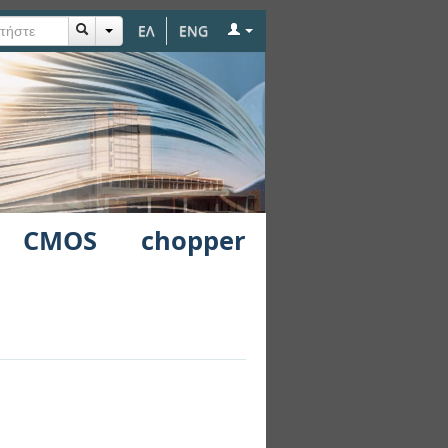
ΕΛ
ENG
ιαστή
 CMOS chopper