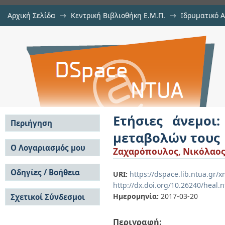
Αρχική Σελίδα
→
Κεντρική Βιβλιοθήκη Ε.Μ.Π.
→
Ιδρυματικό 
Ετήσιες άνεμοι: κλιματική μελέτ
Εργασίες
→
Εμφάνιση Τεκμηρίου
Αποθετήριο DSpace/Manakin
Ετήσιες άνεμοι
Περιήγηση
μεταβολών τους
Σε όλο το DSpace
Ο Λογαριασμός μου
Ζαχαρόπουλος, Νικόλαο
Κοινότητες & Συλλογές
Σύνδεση
Ανά Ημερομηνία
Οδηγίες / Βοήθεια
Εγγραφή
URI:
https://dspace.lib.ntua.gr
Έκδοσης
http://dx.doi.org/10.26240/heal.
Οδηγίες Υποβολής
Συγγραφείς
Ημερομηνία:
2017-03-20
Σχετικοί Σύνδεσμοι
Οδηγίες Χρήσης ΙΑ
Τίτλοι
Συχνές Ερωτήσεις
Θέματα
Οδηγίες Υποβολής -
Περιγραφή:
Αυτή η Συλλογή