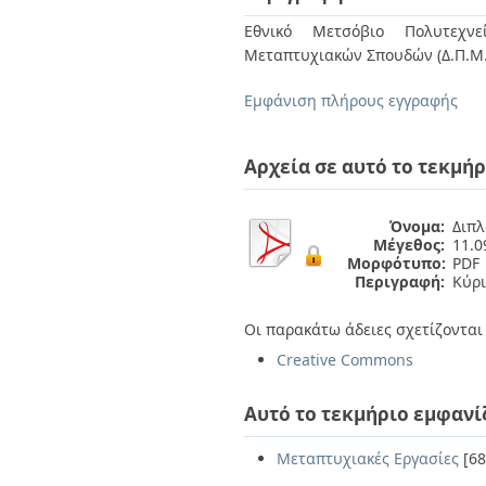
Διπλωματικές Εργασίες
Πολιτικές Πρόσβασης
Ανά Ημερομηνία
Εθνικό Μετσόβιο Πολυτεχνεί
Έκδοσης
Μεταπτυχιακών Σπουδών (Δ.Π.Μ.Σ
Συγγραφείς
Τίτλοι
Εμφάνιση πλήρους εγγραφής
Θέματα
Αρχεία σε αυτό το τεκμήρ
Όνομα:
Διπλ
Μέγεθος:
11.
Μορφότυπο:
PDF
Περιγραφή:
Κύρ
Οι παρακάτω άδειες σχετίζονται 
Creative Commons
Αυτό το τεκμήριο εμφανί
Μεταπτυχιακές Εργασίες
[68