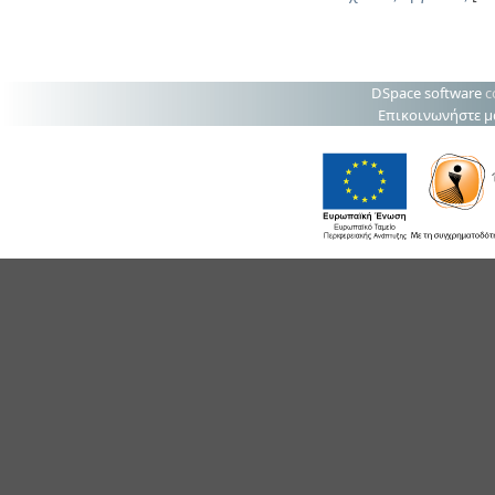
DSpace software
c
Επικοινωνήστε μ