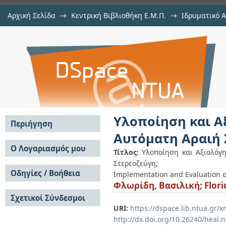
Αρχική Σελίδα
→
Κεντρική Βιβλιοθήκη Ε.Μ.Π.
→
Ιδρυματικό 
Υλοποίηση και Αξιολόγηση Σημει
Εργασίες
→
Εμφάνιση Τεκμηρίου
Αποθετήριο DSpace/Manakin
Συνταύτιση Εικόνας σε Στερεοζεύ
Υλοποίηση και Α
Περιήγηση
Αυτόματη Αραιή 
Σε όλο το DSpace
Ο Λογαριασμός μου
Τίτλος:
Υλοποίηση και Αξιολόγ
Κοινότητες & Συλλογές
Στερεοζεύγη;
Σύνδεση
Ανά Ημερομηνία
Οδηγίες / Βοήθεια
Εγγραφή
Implementation and Evaluation o
Έκδοσης
Φλωρίδη, Βασιλική
;
Flori
Οδηγίες Υποβολής
Συγγραφείς
Σχετικοί Σύνδεσμοι
Οδηγίες Χρήσης ΙΑ
Τίτλοι
URI:
https://dspace.lib.ntua.gr
Συχνές Ερωτήσεις
Θέματα
Οδηγίες Υποβολής -
http://dx.doi.org/10.26240/heal.
Αυτή η Συλλογή