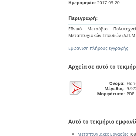
Διπλωματικές Εργασίες
Ημερομηνία:
2017-03-20
Πολιτικές Πρόσβασης
Ανά Ημερομηνία
Έκδοσης
Περιγραφή:
Συγγραφείς
Τίτλοι
Εθνικό Μετσόβιο Πολυτεχνεί
Θέματα
Μεταπτυχιακών Σπουδών (Δ.Π.Μ.
Εμφάνιση πλήρους εγγραφής
Αρχεία σε αυτό το τεκμήρ
Όνομα:
Flor
Μέγεθος:
9.9
Μορφότυπο:
PDF
Αυτό το τεκμήριο εμφανί
Μεταπτυχιακές Εργασίες
[68