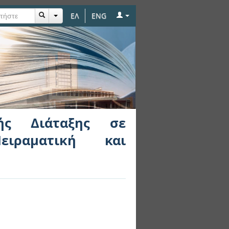
ΕΛ
ENG
 Πολυμερές Κυκλο-
ής
κής Διάταξης σε
ειραματική και