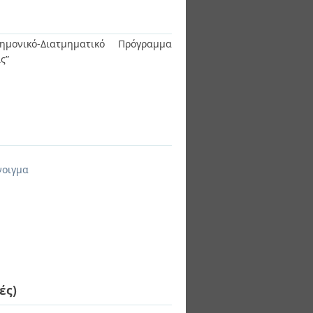
ημονικό-Διατμηματικό Πρόγραμμα
ις”
νοιγμα
ές)