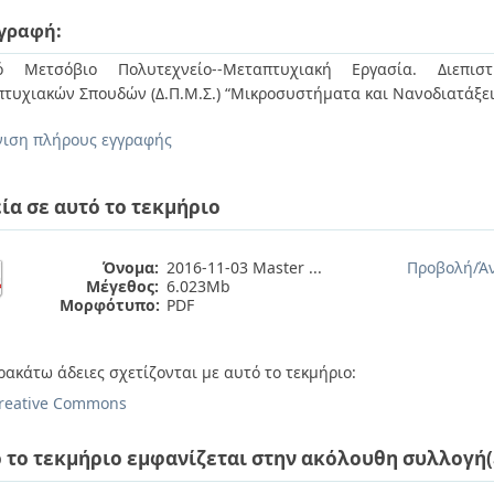
γραφή:
κό Μετσόβιο Πολυτεχνείο--Μεταπτυχιακή Εργασία. Διεπιστ
τυχιακών Σπουδών (Δ.Π.Μ.Σ.) “Μικροσυστήματα και Νανοδιατάξε
ιση πλήρους εγγραφής
ία σε αυτό το τεκμήριο
Όνομα:
2016-11-03 Master ...
Προβολή/
Ά
Μέγεθος:
6.023Mb
Μορφότυπο:
PDF
ρακάτω άδειες σχετίζονται με αυτό το τεκμήριο:
reative Commons
 το τεκμήριο εμφανίζεται στην ακόλουθη συλλογή(