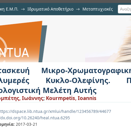
κη Ε.Μ.Π.
→
Ιδρυματικό Αποθετήριο
→
Μεταπτυχιακές
Χρωματογραφικής Διάταξης σε
ική και Υπολογιστική Μελέτη Αυτ
τασκευή Μικρο-Χρωματογραφι
λυμερές Κυκλο-Ολεφίνης. Π
ολογιστική Μελέτη Αυτής
μπέτης, Ιωάννης
;
Kourmpetis, Ioannis
ttps://dspace.lib.ntua.gr/xmlui/handle/123456789/44677
/dx.doi.org/10.26240/heal.ntua.6295
ομηνία:
2017-03-21