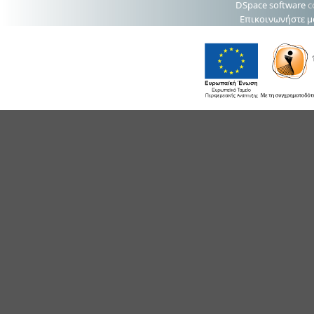
DSpace software
c
Επικοινωνήστε μ