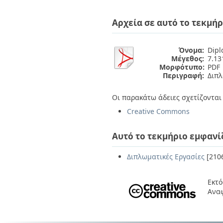
Διπλωματικές Εργασίες
Πολιτικές Πρόσβασης
Ανά Ημερομηνία
Αρχεία σε αυτό το τεκμήρ
Έκδοσης
Συγγραφείς
Τίτλοι
Όνομα:
Dipl
Θέματα
Μέγεθος:
7.1
Μορφότυπο:
PDF
Περιγραφή:
Διπλ
Οι παρακάτω άδειες σχετίζονται 
Creative Commons
Αυτό το τεκμήριο εμφανί
Διπλωματικές Εργασίες
[210
Εκτό
Αναφ