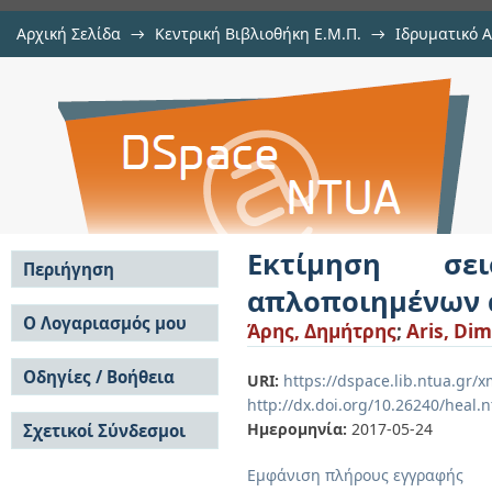
Αρχική Σελίδα
→
Κεντρική Βιβλιοθήκη Ε.Μ.Π.
→
Ιδρυματικό 
Εκτίμηση σεισμικών απωλειών 
Εργασίες
→
Εμφάνιση Τεκμηρίου
Αποθετήριο DSpace/Manakin
μεθόδων
Εκτίμηση σ
Περιήγηση
απλοποιημένων 
Σε όλο το DSpace
Ο Λογαριασμός μου
Άρης, Δημήτρης
;
Aris, Dim
Κοινότητες & Συλλογές
Σύνδεση
Ανά Ημερομηνία
Οδηγίες / Βοήθεια
Εγγραφή
URI:
https://dspace.lib.ntua.gr
Έκδοσης
http://dx.doi.org/10.26240/heal.
Οδηγίες Υποβολής
Συγγραφείς
Ημερομηνία:
2017-05-24
Σχετικοί Σύνδεσμοι
Οδηγίες Χρήσης ΙΑ
Τίτλοι
Συχνές Ερωτήσεις
Θέματα
Εμφάνιση πλήρους εγγραφής
Οδηγίες Υποβολής -
Αυτή η Συλλογή