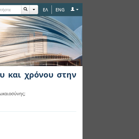
ΕΛ
ENG
νου στην πλατεία
υ και χρόνου στην
Δικαιοσύνης;