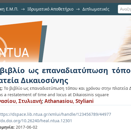
κη Ε.Μ.Π.
→
Ιδρυματικό Αποθετήριο
→
Διπλωματικές
αναδιατύπωση τόπου και χρό
 βιβλίο ως επαναδιατύπωση τόπο
ατεία Δικαιοσύνης
ς:
Το βιβλίο ως επαναδιατύπωση τόπου και χρόνου στην πλατεία 
s a restatement of time and locus at Dikaiosinis square
ασίου, Στυλιανή
;
Athanasiou, Styliani
ttps://dspace.lib.ntua.gr/xmlui/handle/123456789/44977
//dx.doi.org/10.26240/heal.ntua.12301
ομηνία:
2017-06-02