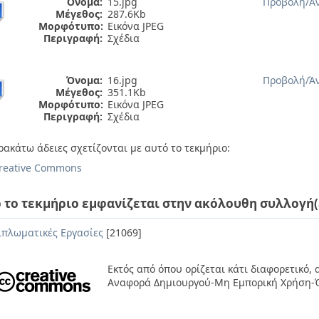
Όνομα:
15.jpg
Προβολή/
Ά
Μέγεθος:
287.6Kb
Μορφότυπο:
Εικόνα JPEG
Περιγραφή:
Σχέδια
Όνομα:
16.jpg
Προβολή/
Ά
Μέγεθος:
351.1Kb
Μορφότυπο:
Εικόνα JPEG
Περιγραφή:
Σχέδια
ρακάτω άδειες σχετίζονται με αυτό το τεκμήριο:
reative Commons
 το τεκμήριο εμφανίζεται στην ακόλουθη συλλογή(
ιπλωματικές Εργασίες
[21069]
Εκτός από όπου ορίζεται κάτι διαφορετικό,
Αναφορά Δημιουργού-Μη Εμπορική Χρήση-Ό