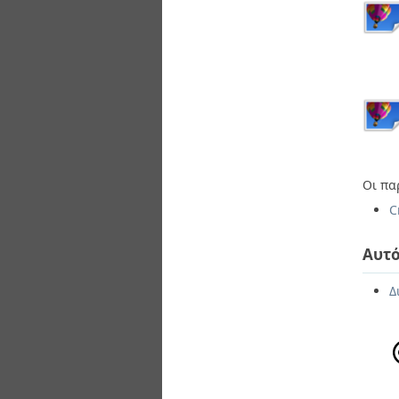
Οι πα
C
Αυτό
Δ