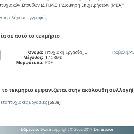
τυχιακών Σπουδών (Δ.Π.Μ.Σ.) “Διοίκηση Επιχειρήσεων (ΜΒΑ)”
ιση πλήρους εγγραφής
ία σε αυτό το τεκμήριο
Όνομα:
Πτυχιακή Εργασία_ ...
Προβολή/
Ά
Μέγεθος:
1.158Mb
Μορφότυπο:
PDF
 το τεκμήριο εμφανίζεται στην ακόλουθη συλλογή(
εταπτυχιακές Εργασίες
[6838]
DSpace software
copyright © 2002-2011
Duraspace