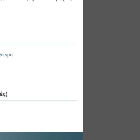
νοιγμα
ές)