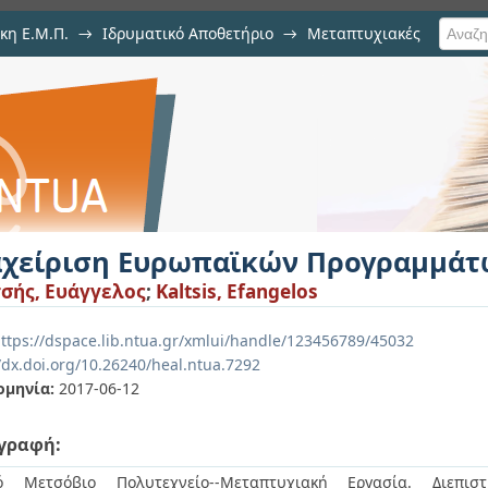
κη Ε.Μ.Π.
→
Ιδρυματικό Αποθετήριο
→
Μεταπτυχιακές
ϊκών Προγραμμάτων
αχείριση Ευρωπαϊκών Προγραμμάτ
σής, Ευάγγελος
;
Kaltsis, Efangelos
ttps://dspace.lib.ntua.gr/xmlui/handle/123456789/45032
/dx.doi.org/10.26240/heal.ntua.7292
ομηνία:
2017-06-12
γραφή:
κό Μετσόβιο Πολυτεχνείο--Μεταπτυχιακή Εργασία. Διεπιστ