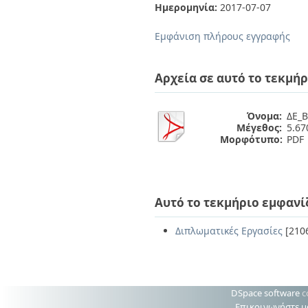
Διπλωματικές Εργασίες
Ημερομηνία:
2017-07-07
Πολιτικές Πρόσβασης
Ανά Ημερομηνία
Έκδοσης
Εμφάνιση πλήρους εγγραφής
Συγγραφείς
Τίτλοι
Θέματα
Αρχεία σε αυτό το τεκμήρ
Όνομα:
ΔΕ_Β
Μέγεθος:
5.6
Μορφότυπο:
PDF
Αυτό το τεκμήριο εμφανί
Διπλωματικές Εργασίες
[210
DSpace software
c
Επικοινωνήστε μ