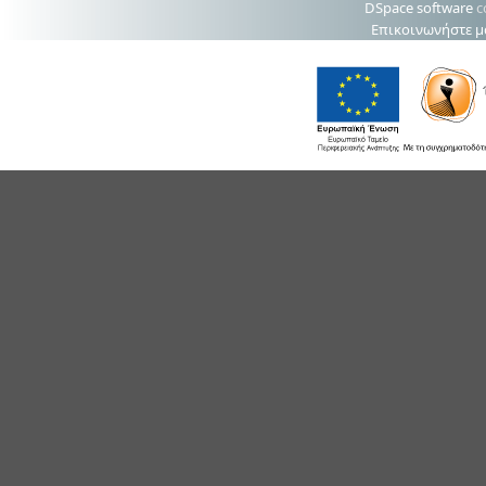
DSpace software
c
Επικοινωνήστε μ