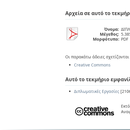
Διπλωματικές Εργασίες
Πολιτικές Πρόσβασης
Ανά Ημερομηνία
Αρχεία σε αυτό το τεκμήρ
Έκδοσης
Συγγραφείς
Τίτλοι
Όνομα:
ΔΙΠ
Θέματα
Μέγεθος:
5.3
Μορφότυπο:
PDF
Οι παρακάτω άδειες σχετίζονται 
Creative Commons
Αυτό το τεκμήριο εμφανί
Διπλωματικές Εργασίες
[210
Εκτό
Ανα