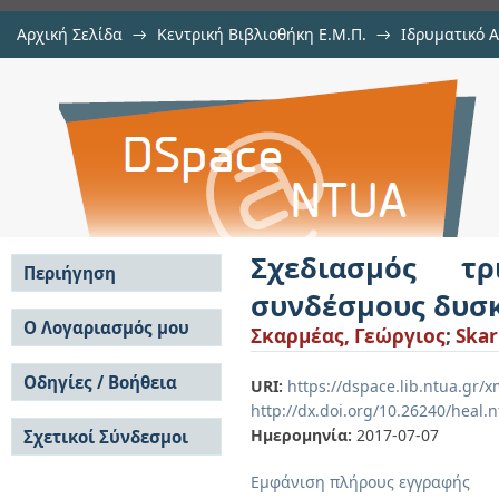
Αρχική Σελίδα
→
Κεντρική Βιβλιοθήκη Ε.Μ.Π.
→
Ιδρυματικό 
Σχεδιασμός τριώροφου μεταλλικο
Εργασίες
→
Εμφάνιση Τεκμηρίου
Αποθετήριο DSpace/Manakin
εκκεντρότητα και άνευ
Σχεδιασμός τ
Περιήγηση
συνδέσμους δυσκ
Σε όλο το DSpace
Ο Λογαριασμός μου
Σκαρμέας, Γεώργιος
;
Skar
Κοινότητες & Συλλογές
Σύνδεση
Ανά Ημερομηνία
Οδηγίες / Βοήθεια
Εγγραφή
URI:
https://dspace.lib.ntua.gr
Έκδοσης
http://dx.doi.org/10.26240/heal.
Οδηγίες Υποβολής
Συγγραφείς
Ημερομηνία:
2017-07-07
Σχετικοί Σύνδεσμοι
Οδηγίες Χρήσης ΙΑ
Τίτλοι
Συχνές Ερωτήσεις
Θέματα
Εμφάνιση πλήρους εγγραφής
Οδηγίες Υποβολής -
Αυτή η Συλλογή