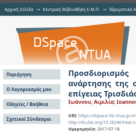
Αρχική Σελίδα
→
Κεντρική Βιβλιοθήκη Ε.Μ.Π.
→
Ιδρυματικό 
Προσδιορισμός της μετακίνησης τ
Εργασίες
→
Εμφάνιση Τεκμηρίου
Αποθετήριο DSpace/Manakin
ΣΕΦ με χρήση τεχνολογίας επίγει
Προσδιορισμός
Περιήγηση
ανάρτησης της 
Σε όλο το DSpace
Ο Λογαριασμός μου
επίγειας Τρισδι
Κοινότητες & Συλλογές
Σύνδεση
Ιωάννου, Αιμιλία
;
Ioannou
Ανά Ημερομηνία
Οδηγίες / Βοήθεια
Εγγραφή
Έκδοσης
Οδηγίες Υποβολής
Συγγραφείς
URI:
https://dspace.lib.ntua.gr
Σχετικοί Σύνδεσμοι
Οδηγίες Χρήσης ΙΑ
Τίτλοι
http://dx.doi.org/10.26240/heal.
Συχνές Ερωτήσεις
Θέματα
Ημερομηνία:
2017-07-18
Οδηγίες Υποβολής -
Αυτή η Συλλογή