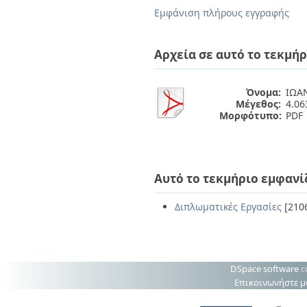
Διπλωματικές Εργασίες
Εμφάνιση πλήρους εγγραφής
Πολιτικές Πρόσβασης
Ανά Ημερομηνία
Έκδοσης
Συγγραφείς
Αρχεία σε αυτό το τεκμήρ
Τίτλοι
Θέματα
Όνομα:
ΙΩΑ
Μέγεθος:
4.0
Μορφότυπο:
PDF
Αυτό το τεκμήριο εμφανί
Διπλωματικές Εργασίες
[210
DSpace software
c
Επικοινωνήστε μ