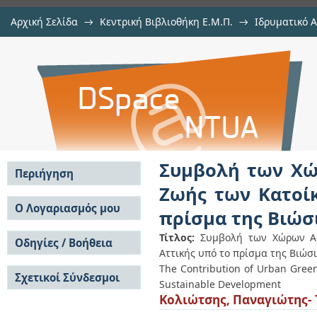
Αρχική Σελίδα
→
Κεντρική Βιβλιοθήκη Ε.Μ.Π.
→
Ιδρυματικό 
Συμβολή των Χώρων Αστικού Πρασ
Εργασίες
→
Εμφάνιση Τεκμηρίου
Αποθετήριο DSpace/Manakin
του Λεκανοπεδίου Αττικής υπό το
Συμβολή των Χώ
Περιήγηση
Ζωής των Κατοί
Σε όλο το DSpace
Ο Λογαριασμός μου
πρίσμα της Βιώσ
Κοινότητες & Συλλογές
Σύνδεση
Ανά Ημερομηνία
Τίτλος:
Συμβολή των Χώρων Ασ
Οδηγίες / Βοήθεια
Εγγραφή
Έκδοσης
Αττικής υπό το πρίσμα της Βιώσ
Οδηγίες Υποβολής
Συγγραφείς
The Contribution of Urban Green S
Σχετικοί Σύνδεσμοι
Οδηγίες Χρήσης ΙΑ
Τίτλοι
Sustainable Development
Συχνές Ερωτήσεις
Θέματα
Κολιώτσης, Παναγιώτης-
Οδηγίες Υποβολής -
Αυτή η Συλλογή