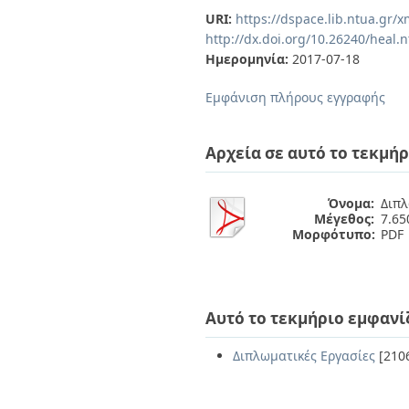
Διπλωματικές Εργασίες
URI:
https://dspace.lib.ntua.gr
Πολιτικές Πρόσβασης
Ανά Ημερομηνία
http://dx.doi.org/10.26240/heal.
Έκδοσης
Ημερομηνία:
2017-07-18
Συγγραφείς
Τίτλοι
Εμφάνιση πλήρους εγγραφής
Θέματα
Αρχεία σε αυτό το τεκμήρ
Όνομα:
Διπλ
Μέγεθος:
7.6
Μορφότυπο:
PDF
Αυτό το τεκμήριο εμφανί
Διπλωματικές Εργασίες
[210