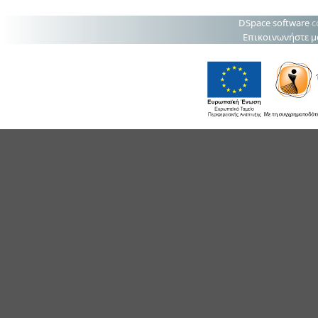
DSpace software
c
Επικοινωνήστε μ