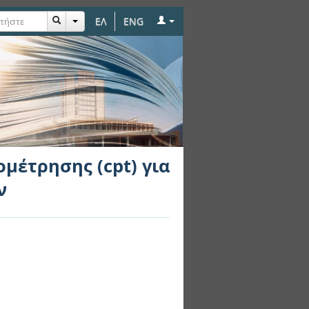
ΕΛ
ENG
) για το σχεδιασμό
μέτρησης (cpt) για
ν