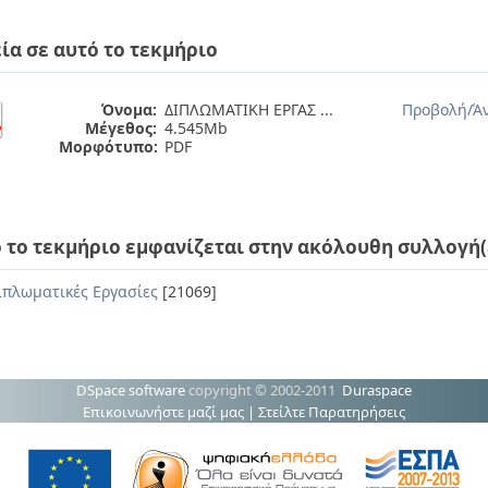
ία σε αυτό το τεκμήριο
Όνομα:
ΔΙΠΛΩΜΑΤΙΚΗ ΕΡΓΑΣ ...
Προβολή/
Ά
Μέγεθος:
4.545Mb
Μορφότυπο:
PDF
 το τεκμήριο εμφανίζεται στην ακόλουθη συλλογή(
ιπλωματικές Εργασίες
[21069]
DSpace software
copyright © 2002-2011
Duraspace
Επικοινωνήστε μαζί μας
|
Στείλτε Παρατηρήσεις