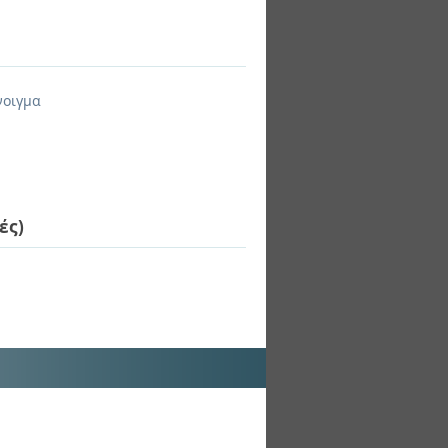
νοιγμα
ές)