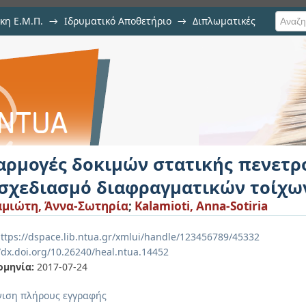
κη Ε.Μ.Π.
→
Ιδρυματικό Αποθετήριο
→
Διπλωματικές
 στατικής πενετρομέτρησης (cpt
ίχων
αρμογές δοκιμών στατικής πενετρο
 σχεδιασμό διαφραγματικών τοίχω
μιώτη, Άννα-Σωτηρία
;
Kalamioti, Anna-Sotiria
ttps://dspace.lib.ntua.gr/xmlui/handle/123456789/45332
//dx.doi.org/10.26240/heal.ntua.14452
ομηνία:
2017-07-24
ιση πλήρους εγγραφής