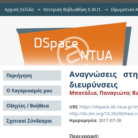
Αρχική Σελίδα
→
Κεντρική Βιβλιοθήκη Ε.Μ.Π.
→
Ιδρυματικό 
Αναγνώσεις στην Ορθόδοξη Εικόνα
Εργασίες
→
Εμφάνιση Τεκμηρίου
Αποθετήριο DSpace/Manakin
Αναγνώσεις στη
Περιήγηση
διευρύνσεις
Σε όλο το DSpace
Ο Λογαριασμός μου
Μπατάλια, Παναγιώτα
;
Ba
Κοινότητες & Συλλογές
Σύνδεση
Ανά Ημερομηνία
Οδηγίες / Βοήθεια
Εγγραφή
URI:
https://dspace.lib.ntua.gr
Έκδοσης
http://dx.doi.org/10.26240/heal.
Οδηγίες Υποβολής
Συγγραφείς
Ημερομηνία:
2017-07-26
Σχετικοί Σύνδεσμοι
Οδηγίες Χρήσης ΙΑ
Τίτλοι
Συχνές Ερωτήσεις
Θέματα
Οδηγίες Υποβολής -
Περιγραφή:
Αυτή η Συλλογή