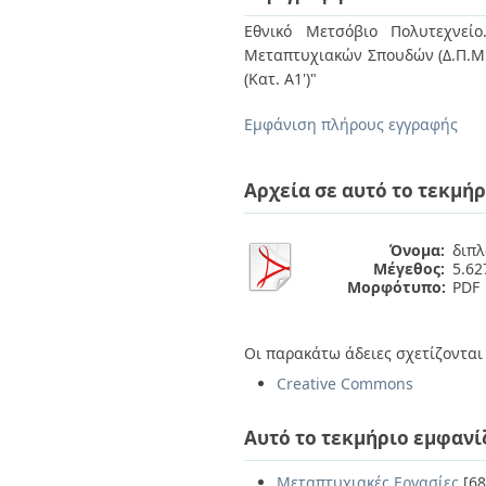
Διπλωματικές Εργασίες
Πολιτικές Πρόσβασης
Ανά Ημερομηνία
Εθνικό Μετσόβιο Πολυτεχνείο
Έκδοσης
Μεταπτυχιακών Σπουδών (Δ.Π.Μ.Σ
Συγγραφείς
(Κατ. Α1')"
Τίτλοι
Θέματα
Εμφάνιση πλήρους εγγραφής
Αρχεία σε αυτό το τεκμήρ
Όνομα:
διπλ
Μέγεθος:
5.6
Μορφότυπο:
PDF
Οι παρακάτω άδειες σχετίζονται 
Creative Commons
Αυτό το τεκμήριο εμφανί
Μεταπτυχιακές Εργασίες
[68