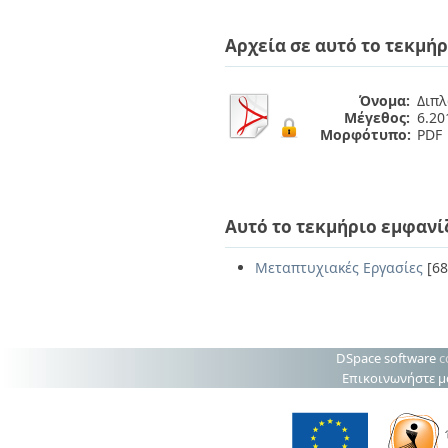
Διπλωματικές Εργασίες
Πολιτικές Πρόσβασης
Ανά Ημερομηνία
Αρχεία σε αυτό το τεκμήρ
Έκδοσης
Συγγραφείς
Τίτλοι
Όνομα:
Διπλ
Θέματα
Μέγεθος:
6.2
Μορφότυπο:
PDF
Αυτό το τεκμήριο εμφανί
Μεταπτυχιακές Εργασίες
[68
DSpace software
c
Επικοινωνήστε μ