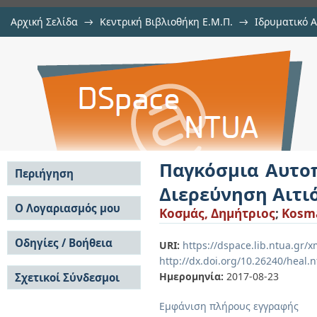
Αρχική Σελίδα
→
Κεντρική Βιβλιοθήκη Ε.Μ.Π.
→
Ιδρυματικό 
Παγκόσμια Αυτοπαλίνδρομα Υπ
Εργασίες
→
Εμφάνιση Τεκμηρίου
Αποθετήριο DSpace/Manakin
Αιτιότητας: το σκιώδες Τραπεζικό
Παγκόσμια Αυτο
Περιήγηση
Διερεύνηση Αιτι
Σε όλο το DSpace
Ο Λογαριασμός μου
Κοσμάς, Δημήτριος
;
Kosma
Κοινότητες & Συλλογές
Σύνδεση
Ανά Ημερομηνία
Οδηγίες / Βοήθεια
Εγγραφή
URI:
https://dspace.lib.ntua.gr
Έκδοσης
http://dx.doi.org/10.26240/heal.
Οδηγίες Υποβολής
Συγγραφείς
Ημερομηνία:
2017-08-23
Σχετικοί Σύνδεσμοι
Οδηγίες Χρήσης ΙΑ
Τίτλοι
Συχνές Ερωτήσεις
Θέματα
Εμφάνιση πλήρους εγγραφής
Οδηγίες Υποβολής -
Αυτή η Συλλογή