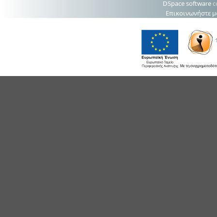
DSpace software
c
Επικοινωνήστε μ