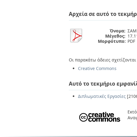
Διπλωματικές Εργασίες
Πολιτικές Πρόσβασης
Ανά Ημερομηνία
Αρχεία σε αυτό το τεκμήρ
Έκδοσης
Συγγραφείς
Τίτλοι
Όνομα:
ΣΑΜ
Θέματα
Μέγεθος:
17.
Μορφότυπο:
PDF
Οι παρακάτω άδειες σχετίζονται 
Creative Commons
Αυτό το τεκμήριο εμφανί
Διπλωματικές Εργασίες
[210
Εκτό
Ανα