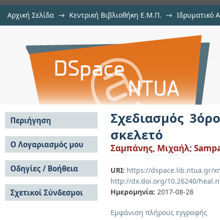
Αρχική Σελίδα
→
Κεντρική Βιβλιοθήκη Ε.Μ.Π.
→
Ιδρυματικό 
Σχεδιασμός 3όροφου κτιρίου γρα
Εργασίες
→
Εμφάνιση Τεκμηρίου
Αποθετήριο DSpace/Manakin
Σχεδιασμός 3όρ
Περιήγηση
σκελετό
Σε όλο το DSpace
Ο Λογαριασμός μου
Σαμπάνης, Μιχαήλ
;
Sampa
Κοινότητες & Συλλογές
Σύνδεση
Ανά Ημερομηνία
Οδηγίες / Βοήθεια
Εγγραφή
URI:
https://dspace.lib.ntua.gr
Έκδοσης
http://dx.doi.org/10.26240/heal.
Οδηγίες Υποβολής
Συγγραφείς
Ημερομηνία:
2017-08-28
Σχετικοί Σύνδεσμοι
Οδηγίες Χρήσης ΙΑ
Τίτλοι
Συχνές Ερωτήσεις
Θέματα
Εμφάνιση πλήρους εγγραφής
Οδηγίες Υποβολής -
Αυτή η Συλλογή