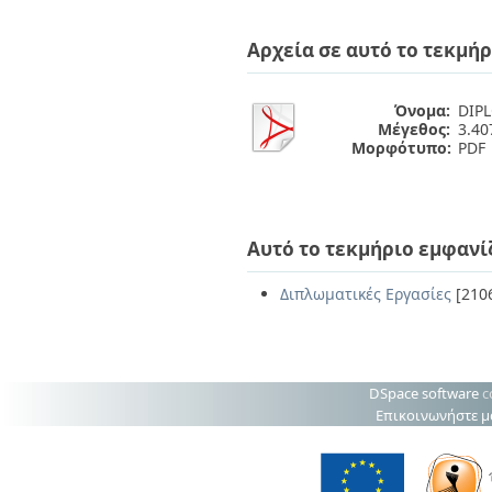
Διπλωματικές Εργασίες
Πολιτικές Πρόσβασης
Ανά Ημερομηνία
Αρχεία σε αυτό το τεκμήρ
Έκδοσης
Συγγραφείς
Τίτλοι
Όνομα:
DIPL
Θέματα
Μέγεθος:
3.4
Μορφότυπο:
PDF
Αυτό το τεκμήριο εμφανί
Διπλωματικές Εργασίες
[210
DSpace software
c
Επικοινωνήστε μ