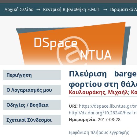
Αρχική Σελίδα
→
Κεντρική Βιβλιοθήκη Ε.Μ.Π.
→
Ιδρυματικό 
Πλεύριση barge σε bulk carrier γ
Εργασίες
→
Εμφάνιση Τεκμηρίου
Αποθετήριο DSpace/Manakin
Πλεύριση barg
Περιήγηση
φορτίου στη θά
Σε όλο το DSpace
Ο Λογαριασμός μου
Κουλουράκης, Μιχαήλ
;
Ko
Κοινότητες & Συλλογές
Σύνδεση
Ανά Ημερομηνία
Οδηγίες / Βοήθεια
Εγγραφή
URI:
https://dspace.lib.ntua.gr
Έκδοσης
http://dx.doi.org/10.26240/heal.
Οδηγίες Υποβολής
Συγγραφείς
Ημερομηνία:
2017-08-28
Σχετικοί Σύνδεσμοι
Οδηγίες Χρήσης ΙΑ
Τίτλοι
Συχνές Ερωτήσεις
Θέματα
Εμφάνιση πλήρους εγγραφής
Οδηγίες Υποβολής -
Αυτή η Συλλογή