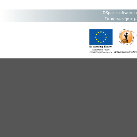
DSpace software
c
Επικοινωνήστε μ