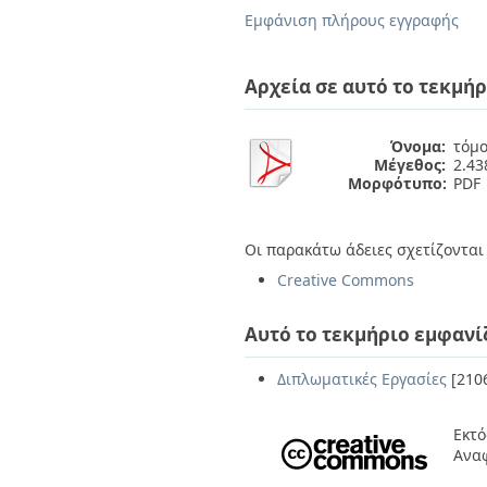
Διπλωματικές Εργασίες
Εμφάνιση πλήρους εγγραφής
Πολιτικές Πρόσβασης
Ανά Ημερομηνία
Έκδοσης
Συγγραφείς
Αρχεία σε αυτό το τεκμήρ
Τίτλοι
Θέματα
Όνομα:
τόμο
Μέγεθος:
2.4
Μορφότυπο:
PDF
Οι παρακάτω άδειες σχετίζονται 
Creative Commons
Αυτό το τεκμήριο εμφανί
Διπλωματικές Εργασίες
[210
Εκτό
Ανα