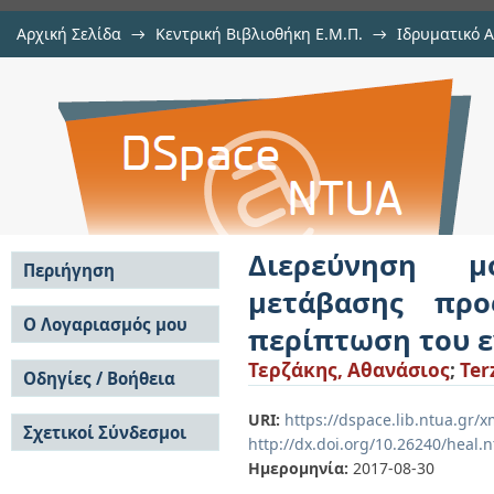
Αρχική Σελίδα
→
Κεντρική Βιβλιοθήκη Ε.Μ.Π.
→
Ιδρυματικό 
Διερεύνηση μονοπατιών βιώσ
Εργασίες
→
Εμφάνιση Τεκμηρίου
Αποθετήριο DSpace/Manakin
οικονομίες χαμηλού άνθρακα: Η π
Διερεύνηση μ
Περιήγηση
μετάβασης προ
Σε όλο το DSpace
Ο Λογαριασμός μου
περίπτωση του ε
Κοινότητες & Συλλογές
Σύνδεση
Τερζάκης, Αθανάσιος
;
Ter
Ανά Ημερομηνία
Οδηγίες / Βοήθεια
Εγγραφή
Έκδοσης
Οδηγίες Υποβολής
Συγγραφείς
URI:
https://dspace.lib.ntua.gr
Σχετικοί Σύνδεσμοι
Οδηγίες Χρήσης ΙΑ
Τίτλοι
http://dx.doi.org/10.26240/heal.
Συχνές Ερωτήσεις
Θέματα
Ημερομηνία:
2017-08-30
Οδηγίες Υποβολής -
Αυτή η Συλλογή