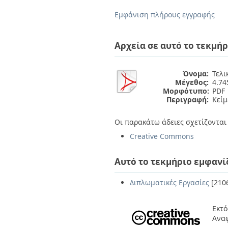
Διπλωματικές Εργασίες
Πολιτικές Πρόσβασης
Ανά Ημερομηνία
Εμφάνιση πλήρους εγγραφής
Έκδοσης
Συγγραφείς
Τίτλοι
Αρχεία σε αυτό το τεκμήρ
Θέματα
Όνομα:
Τελι
Μέγεθος:
4.7
Μορφότυπο:
PDF
Περιγραφή:
Κείμ
Οι παρακάτω άδειες σχετίζονται 
Creative Commons
Αυτό το τεκμήριο εμφανί
Διπλωματικές Εργασίες
[210
Εκτό
Ανα