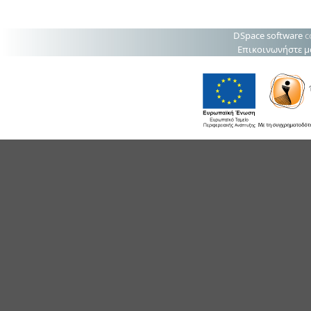
DSpace software
c
Επικοινωνήστε μ