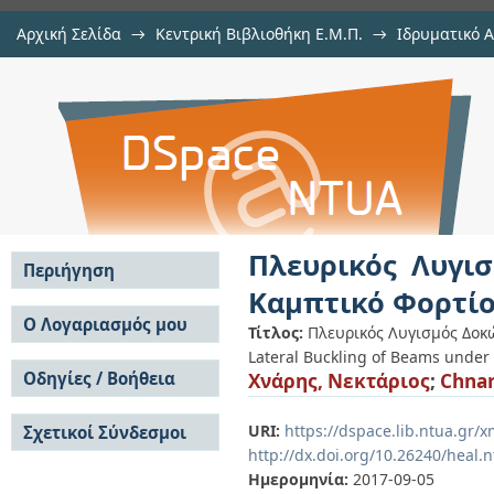
Αρχική Σελίδα
→
Κεντρική Βιβλιοθήκη Ε.Μ.Π.
→
Ιδρυματικό 
Πλευρικός Λυγισμός Δοκών υπό Σύ
Εργασίες
→
Εμφάνιση Τεκμηρίου
Αποθετήριο DSpace/Manakin
Πλευρικός Λυγι
Περιήγηση
Καμπτικό Φορτί
Σε όλο το DSpace
Ο Λογαριασμός μου
Τίτλος:
Πλευρικός Λυγισμός Δοκώ
Κοινότητες & Συλλογές
Lateral Buckling of Beams under
Σύνδεση
Ανά Ημερομηνία
Οδηγίες / Βοήθεια
Χνάρης, Νεκτάριος
;
Chnar
Εγγραφή
Έκδοσης
Οδηγίες Υποβολής
Συγγραφείς
URI:
https://dspace.lib.ntua.gr
Σχετικοί Σύνδεσμοι
Οδηγίες Χρήσης ΙΑ
Τίτλοι
http://dx.doi.org/10.26240/heal.
Συχνές Ερωτήσεις
Θέματα
Οδηγίες Υποβολής -
Ημερομηνία:
2017-09-05
Αυτή η Συλλογή