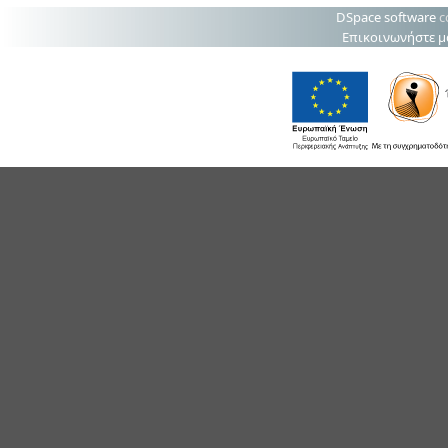
DSpace software
c
Επικοινωνήστε μ