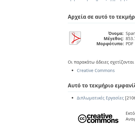
Διπλωματικές Εργασίες
Πολιτικές Πρόσβασης
Ανά Ημερομηνία
Έκδοσης
Αρχεία σε αυτό το τεκμήρ
Συγγραφείς
Τίτλοι
Θέματα
Όνομα:
Span
Μέγεθος:
853.
Μορφότυπο:
PDF
Οι παρακάτω άδειες σχετίζονται 
Creative Commons
Αυτό το τεκμήριο εμφανί
Διπλωματικές Εργασίες
[210
Εκτό
Ανα