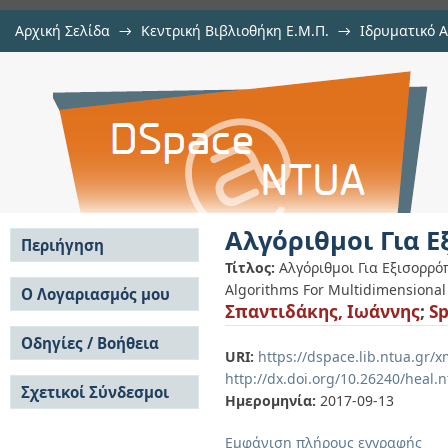
Αρχική Σελίδα
→
Κεντρική Βιβλιοθήκη Ε.Μ.Π.
→
Ιδρυματικό 
Αλγόριθμοι Για Εξισορρόπηση Πο
Εργασίες
→
Εμφάνιση Τεκμηρίου
Αποθετήριο DSpace/Manakin
Αλγόριθμοι Για 
Περιήγηση
Τίτλος:
Αλγόριθμοι Για Εξισορρ
Σε όλο το DSpace
Algorithms For Multidimensional
Ο Λογαριασμός μου
Σπαντιδάκης, Ιωάννης
;
Sp
Κοινότητες & Συλλογές
Σύνδεση
Ανά Ημερομηνία
Οδηγίες / Βοήθεια
Εγγραφή
Έκδοσης
URI:
https://dspace.lib.ntua.gr
Οδηγίες Υποβολής
Συγγραφείς
http://dx.doi.org/10.26240/heal.
Σχετικοί Σύνδεσμοι
Οδηγίες Χρήσης ΙΑ
Τίτλοι
Ημερομηνία:
2017-09-13
Συχνές Ερωτήσεις
Θέματα
Οδηγίες Υποβολής -
Εμφάνιση πλήρους εγγραφής
Αυτή η Συλλογή