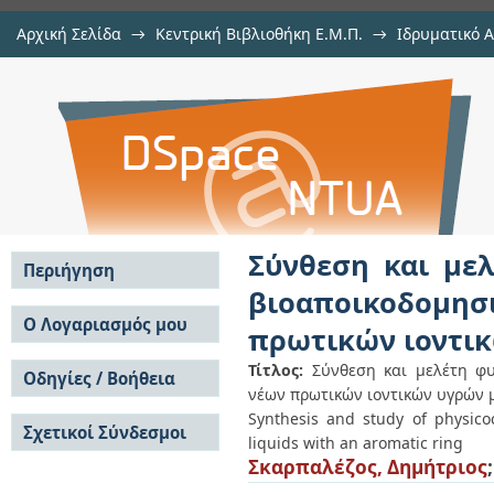
Αρχική Σελίδα
→
Κεντρική Βιβλιοθήκη Ε.Μ.Π.
→
Ιδρυματικό 
Σύνθεση και μελέτη φυσ
Εργασίες
→
Εμφάνιση Τεκμηρίου
Αποθετήριο DSpace/Manakin
βιοαποικοδομησιμότητας και τοξ
με αρωματικό δακτύλιο
Σύνθεση και με
Περιήγηση
βιοαποικοδομη
Σε όλο το DSpace
Ο Λογαριασμός μου
πρωτικών ιοντικ
Κοινότητες & Συλλογές
Σύνδεση
Ανά Ημερομηνία
Τίτλος:
Σύνθεση και μελέτη φυ
Οδηγίες / Βοήθεια
Εγγραφή
Έκδοσης
νέων πρωτικών ιοντικών υγρών 
Οδηγίες Υποβολής
Συγγραφείς
Synthesis and study of physicoc
Σχετικοί Σύνδεσμοι
Οδηγίες Χρήσης ΙΑ
Τίτλοι
liquids with an aromatic ring
Συχνές Ερωτήσεις
Θέματα
Σκαρπαλέζος, Δημήτριος
Οδηγίες Υποβολής -
Αυτή η Συλλογή