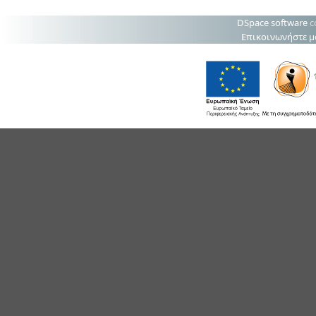
DSpace software
c
Επικοινωνήστε μ