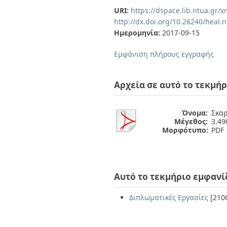
Διπλωματικές Εργασίες
URI:
https://dspace.lib.ntua.gr
Πολιτικές Πρόσβασης
Ανά Ημερομηνία
http://dx.doi.org/10.26240/heal.
Έκδοσης
Ημερομηνία:
2017-09-15
Συγγραφείς
Τίτλοι
Εμφάνιση πλήρους εγγραφής
Θέματα
Αρχεία σε αυτό το τεκμήρ
Όνομα:
Σκαρ
Μέγεθος:
3.4
Μορφότυπο:
PDF
Αυτό το τεκμήριο εμφανί
Διπλωματικές Εργασίες
[210