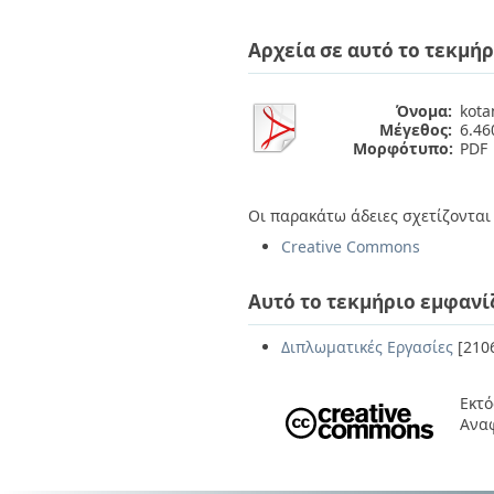
Διπλωματικές Εργασίες
Πολιτικές Πρόσβασης
Ανά Ημερομηνία
Αρχεία σε αυτό το τεκμήρ
Έκδοσης
Συγγραφείς
Τίτλοι
Όνομα:
kota
Θέματα
Μέγεθος:
6.4
Μορφότυπο:
PDF
Οι παρακάτω άδειες σχετίζονται 
Creative Commons
Αυτό το τεκμήριο εμφανί
Διπλωματικές Εργασίες
[210
Εκτό
Ανα