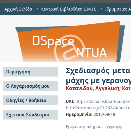
Αρχική Σελίδα
→
Κεντρική Βιβλιοθήκη Ε.Μ.Π.
→
Ιδρυματικό 
Σχεδιασμός μεταλλικού υποσ
Εργασίες
→
Εμφάνιση Τεκμηρίου
Αποθετήριο DSpace/Manakin
γερανογέφυρα
Σχεδιασμός μετ
Περιήγηση
μάχης με γερανο
Σε όλο το DSpace
Ο Λογαριασμός μου
Κοτανίδου, Αγγελική
;
Kot
Κοινότητες & Συλλογές
Σύνδεση
Ανά Ημερομηνία
Οδηγίες / Βοήθεια
Εγγραφή
URI:
https://dspace.lib.ntua.gr
Έκδοσης
http://dx.doi.org/10.26240/heal.
Οδηγίες Υποβολής
Συγγραφείς
Ημερομηνία:
2017-09-18
Σχετικοί Σύνδεσμοι
Οδηγίες Χρήσης ΙΑ
Τίτλοι
Συχνές Ερωτήσεις
Θέματα
Εμφάνιση πλήρους εγγραφής
Οδηγίες Υποβολής -
Αυτή η Συλλογή