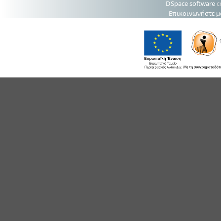
DSpace software
c
Επικοινωνήστε μ