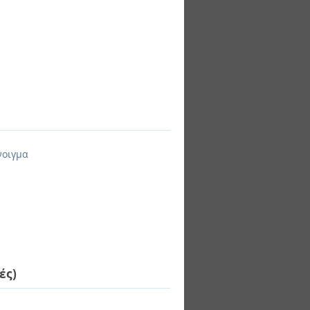
νοιγμα
ές)