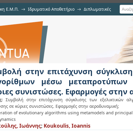
κη Ε.Μ.Π.
→
Ιδρυματικό Αποθετήριο
→
Διπλωματικές
άχυνση σύγκλισης των εξελικτικ
 ανάλυσης σε κύριες συνιστώσε
μβολή στην επιτάχυνση σύγκλιση
γορίθμων μέσω μεταπροτύπων 
ριες συνιστώσες. Εφαρμογές στην
ς:
Συμβολή στην επιτάχυνση σύγκλισης των εξελικτικών αλ
σης σε κύριες συνιστώσες. Εφαρμογές στην αεροδυναμική;
eration of evolutionary algorithms using metamodels and principal
ynamics
ούλης, Ιωάννης
;
Koukoulis, Ioannis