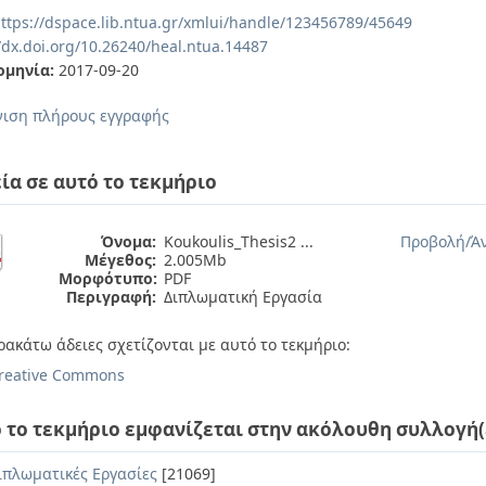
ttps://dspace.lib.ntua.gr/xmlui/handle/123456789/45649
//dx.doi.org/10.26240/heal.ntua.14487
ομηνία:
2017-09-20
ιση πλήρους εγγραφής
ία σε αυτό το τεκμήριο
Όνομα:
Koukoulis_Thesis2 ...
Προβολή/
Ά
Μέγεθος:
2.005Mb
Μορφότυπο:
PDF
Περιγραφή:
Διπλωματική Εργασία
ρακάτω άδειες σχετίζονται με αυτό το τεκμήριο:
reative Commons
 το τεκμήριο εμφανίζεται στην ακόλουθη συλλογή(
ιπλωματικές Εργασίες
[21069]