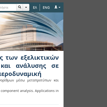
ΕΛ
ENG
ών αλγορίθμων μέσω
ς. Εφαρμογές στην
ς των εξελικτικών
και ανάλυσης σε
 αεροδυναμική
γορίθμων μέσω μεταπροτύπων και
 component analysis. Αpplications in