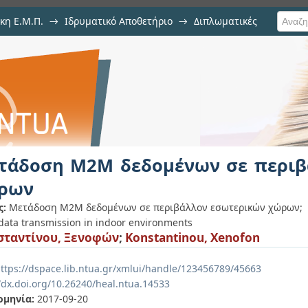
κη Ε.Μ.Π.
→
Ιδρυματικό Αποθετήριο
→
Διπλωματικές
μένων σε περιβάλλον εσωτερικώ
τάδοση Μ2Μ δεδομένων σε περιβ
ρων
ς:
Μετάδοση Μ2Μ δεδομένων σε περιβάλλον εσωτερικών χώρων;
ata transmission in indoor environments
ταντίνου, Ξενοφών
;
Konstantinou, Xenofon
ttps://dspace.lib.ntua.gr/xmlui/handle/123456789/45663
//dx.doi.org/10.26240/heal.ntua.14533
ομηνία:
2017-09-20