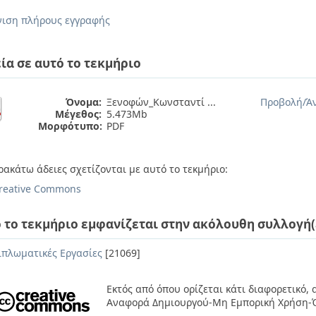
ιση πλήρους εγγραφής
ία σε αυτό το τεκμήριο
Όνομα:
Ξενοφών_Κωνσταντί ...
Προβολή/
Ά
Μέγεθος:
5.473Mb
Μορφότυπο:
PDF
ρακάτω άδειες σχετίζονται με αυτό το τεκμήριο:
reative Commons
 το τεκμήριο εμφανίζεται στην ακόλουθη συλλογή(
ιπλωματικές Εργασίες
[21069]
Εκτός από όπου ορίζεται κάτι διαφορετικό,
Αναφορά Δημιουργού-Μη Εμπορική Χρήση-Ό