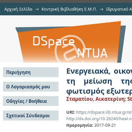
Αρχική Σελίδα
→
Κεντρική Βιβλιοθήκη Ε.Μ.Π.
→
Ιδρυματικό 
Ενεργειακά, οικονομικά και πε
Εργασίες
→
Εμφάνιση Τεκμηρίου
Αποθετήριο DSpace/Manakin
φωτεινής ρύπανσης προκαλεί ο 
Ενεργειακά, οικ
Περιήγηση
τη μείωση τη
Σε όλο το DSpace
Ο Λογαριασμός μου
φωτισμός εξωτε
Κοινότητες & Συλλογές
Σύνδεση
Σταματίου, Αικατερίνη
;
S
Ανά Ημερομηνία
Οδηγίες / Βοήθεια
Εγγραφή
Έκδοσης
Οδηγίες Υποβολής
Συγγραφείς
URI:
https://dspace.lib.ntua.gr
Σχετικοί Σύνδεσμοι
Οδηγίες Χρήσης ΙΑ
Τίτλοι
http://dx.doi.org/10.26240/heal.
Συχνές Ερωτήσεις
Θέματα
Ημερομηνία:
2017-09-21
Οδηγίες Υποβολής -
Αυτή η Συλλογή