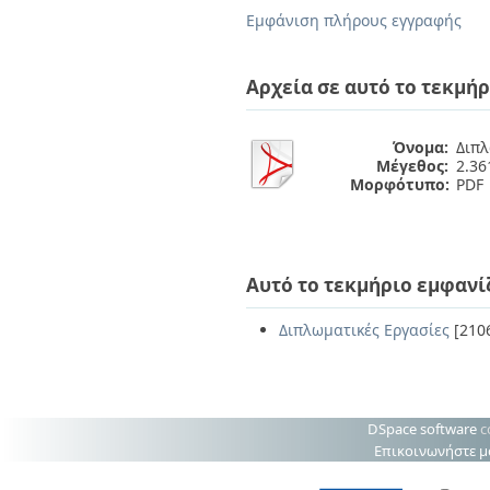
Διπλωματικές Εργασίες
Εμφάνιση πλήρους εγγραφής
Πολιτικές Πρόσβασης
Ανά Ημερομηνία
Έκδοσης
Συγγραφείς
Αρχεία σε αυτό το τεκμήρ
Τίτλοι
Θέματα
Όνομα:
Διπλ
Μέγεθος:
2.3
Μορφότυπο:
PDF
Αυτό το τεκμήριο εμφανί
Διπλωματικές Εργασίες
[210
DSpace software
c
Επικοινωνήστε μ