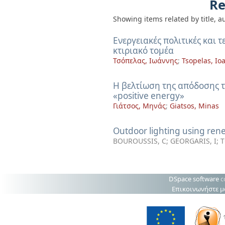
Re
Showing items related by title, a
Ενεργειακές πολιτικές και 
κτιριακό τομέα
Τσόπελας, Ιωάννης
;
Tsopelas, Io
Η βελτίωση της απόδοσης τ
«positive energy»
Γιάτσος, Μηνάς
;
Giatsos, Minas
Outdoor lighting using ren
BOUROUSSIS, C
;
GEORGARIS, I
;
T
DSpace software
c
Επικοινωνήστε μ