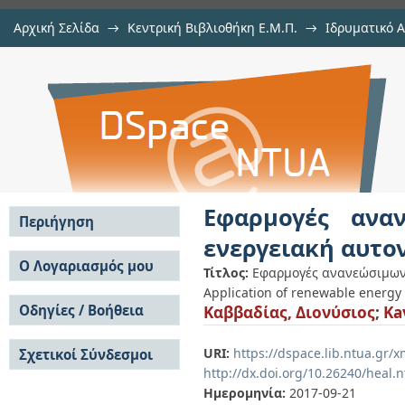
Αρχική Σελίδα
→
Κεντρική Βιβλιοθήκη Ε.Μ.Π.
→
Ιδρυματικό 
Εφαρμογές ανανεώσιμων πηγών εν
Εργασίες
→
Εμφάνιση Τεκμηρίου
Αποθετήριο DSpace/Manakin
κατοικίας
Εφαρμογές ανα
Περιήγηση
ενεργειακή αυτο
Σε όλο το DSpace
Ο Λογαριασμός μου
Τίτλος:
Εφαρμογές ανανεώσιμων 
Κοινότητες & Συλλογές
Application of renewable energy
Σύνδεση
Ανά Ημερομηνία
Οδηγίες / Βοήθεια
Καββαδίας, Διονύσιος
;
Ka
Εγγραφή
Έκδοσης
Οδηγίες Υποβολής
Συγγραφείς
URI:
https://dspace.lib.ntua.gr
Σχετικοί Σύνδεσμοι
Οδηγίες Χρήσης ΙΑ
Τίτλοι
http://dx.doi.org/10.26240/heal.
Συχνές Ερωτήσεις
Θέματα
Οδηγίες Υποβολής -
Ημερομηνία:
2017-09-21
Αυτή η Συλλογή