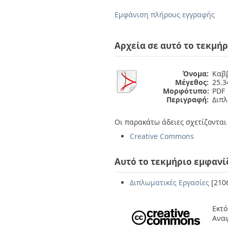
Διπλωματικές Εργασίες
Πολιτικές Πρόσβασης
Ανά Ημερομηνία
Εμφάνιση πλήρους εγγραφής
Έκδοσης
Συγγραφείς
Τίτλοι
Αρχεία σε αυτό το τεκμήρ
Θέματα
Όνομα:
Καββ
Μέγεθος:
25.
Μορφότυπο:
PDF
Περιγραφή:
Διπλ
Οι παρακάτω άδειες σχετίζονται 
Creative Commons
Αυτό το τεκμήριο εμφανί
Διπλωματικές Εργασίες
[210
Εκτό
Αναφ