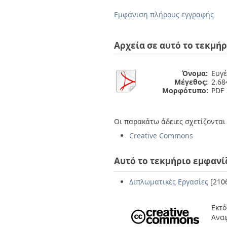
Διπλωματικές Εργασίες
Πολιτικές Πρόσβασης
Ανά Ημερομηνία
Εμφάνιση πλήρους εγγραφής
Έκδοσης
Συγγραφείς
Τίτλοι
Αρχεία σε αυτό το τεκμήρ
Θέματα
Όνομα:
Ευγέ
Μέγεθος:
2.6
Μορφότυπο:
PDF
Οι παρακάτω άδειες σχετίζονται 
Creative Commons
Αυτό το τεκμήριο εμφανί
Διπλωματικές Εργασίες
[210
Εκτό
Ανα