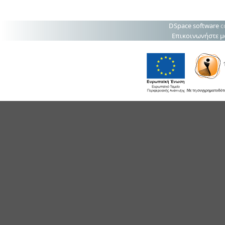
DSpace software
c
Επικοινωνήστε μ