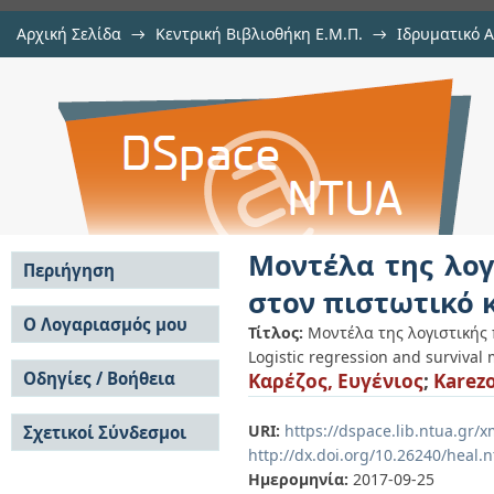
Αρχική Σελίδα
→
Κεντρική Βιβλιοθήκη Ε.Μ.Π.
→
Ιδρυματικό 
Μοντέλα της λογιστικής παλινδ
Εργασίες
→
Εμφάνιση Τεκμηρίου
Αποθετήριο DSpace/Manakin
κίνδυνο
Μοντέλα της λογ
Περιήγηση
στον πιστωτικό 
Σε όλο το DSpace
Ο Λογαριασμός μου
Τίτλος:
Μοντέλα της λογιστικής 
Κοινότητες & Συλλογές
Logistic regression and survival 
Σύνδεση
Ανά Ημερομηνία
Οδηγίες / Βοήθεια
Καρέζος, Ευγένιος
;
Karezo
Εγγραφή
Έκδοσης
Οδηγίες Υποβολής
Συγγραφείς
URI:
https://dspace.lib.ntua.gr
Σχετικοί Σύνδεσμοι
Οδηγίες Χρήσης ΙΑ
Τίτλοι
http://dx.doi.org/10.26240/heal.
Συχνές Ερωτήσεις
Θέματα
Οδηγίες Υποβολής -
Ημερομηνία:
2017-09-25
Αυτή η Συλλογή