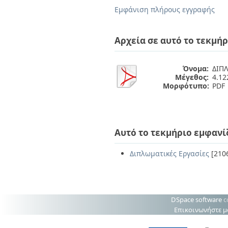
Διπλωματικές Εργασίες
Εμφάνιση πλήρους εγγραφής
Πολιτικές Πρόσβασης
Ανά Ημερομηνία
Έκδοσης
Συγγραφείς
Αρχεία σε αυτό το τεκμήρ
Τίτλοι
Θέματα
Όνομα:
ΔΙΠΛ
Μέγεθος:
4.1
Μορφότυπο:
PDF
Αυτό το τεκμήριο εμφανί
Διπλωματικές Εργασίες
[210
DSpace software
c
Επικοινωνήστε μ