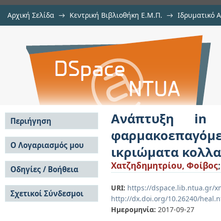
Αρχική Σελίδα
→
Κεντρική Βιβλιοθήκη Ε.Μ.Π.
→
Ιδρυματικό 
Ανάπτυξη in vitro μοντέλου
Εργασίες
→
Εμφάνιση Τεκμηρίου
Αποθετήριο DSpace/Manakin
ηπατοτοξικότητας σε πορώδη ικρ
Ανάπτυξη in 
Περιήγηση
φαρμακοεπαγόμ
Σε όλο το DSpace
Ο Λογαριασμός μου
ικριώματα κολλ
Κοινότητες & Συλλογές
Σύνδεση
Χατζηδημητρίου, Φοίβος
Ανά Ημερομηνία
Οδηγίες / Βοήθεια
Εγγραφή
Έκδοσης
Οδηγίες Υποβολής
Συγγραφείς
URI:
https://dspace.lib.ntua.gr
Σχετικοί Σύνδεσμοι
Οδηγίες Χρήσης ΙΑ
Τίτλοι
http://dx.doi.org/10.26240/heal.
Συχνές Ερωτήσεις
Θέματα
Ημερομηνία:
2017-09-27
Οδηγίες Υποβολής -
Αυτή η Συλλογή