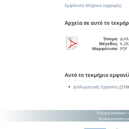
Διπλωματικές Εργασίες
Εμφάνιση πλήρους εγγραφής
Πολιτικές Πρόσβασης
Ανά Ημερομηνία
Έκδοσης
Συγγραφείς
Αρχεία σε αυτό το τεκμήρ
Τίτλοι
Θέματα
Όνομα:
Διπλ
Μέγεθος:
6.2
Μορφότυπο:
PDF
Αυτό το τεκμήριο εμφανί
Διπλωματικές Εργασίες
[210
DSpace software
c
Επικοινωνήστε μ