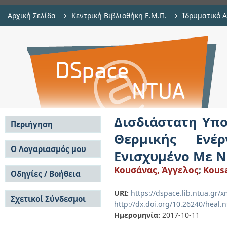
Αρχική Σελίδα
→
Κεντρική Βιβλιοθήκη Ε.Μ.Π.
→
Ιδρυματικό 
Δισδιάστατη Υπολογιστική Π
Εργασίες
→
Εμφάνιση Τεκμηρίου
Αποθετήριο DSpace/Manakin
Ενέργειας με Υλικό Αλλαγής 
Μετάλλων
Δισδιάστατη Υπ
Περιήγηση
Θερμικής Ενέ
Σε όλο το DSpace
Ο Λογαριασμός μου
Ενισχυμένο Με 
Κοινότητες & Συλλογές
Σύνδεση
Κουσάνας, Άγγελος
;
Kous
Ανά Ημερομηνία
Οδηγίες / Βοήθεια
Εγγραφή
Έκδοσης
Οδηγίες Υποβολής
Συγγραφείς
URI:
https://dspace.lib.ntua.gr
Σχετικοί Σύνδεσμοι
Οδηγίες Χρήσης ΙΑ
Τίτλοι
http://dx.doi.org/10.26240/heal.
Συχνές Ερωτήσεις
Θέματα
Ημερομηνία:
2017-10-11
Οδηγίες Υποβολής -
Αυτή η Συλλογή