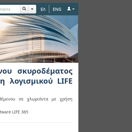
ΕΛ
ENG
ος εκτιθέμενου σε
νου σκυροδέματος
η λογισμικού LIFE
ιθέμενου σε χλωριόντα με χρήση
ftware LIFE 365