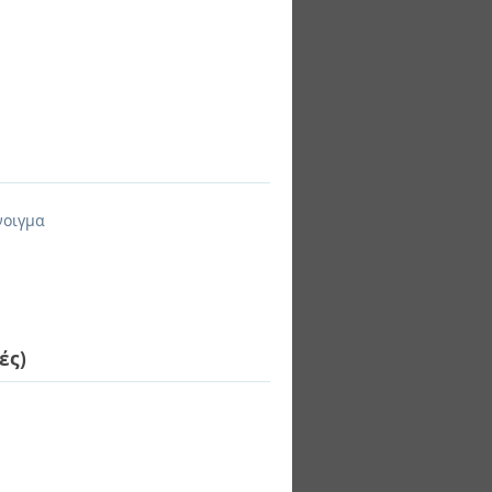
νοιγμα
ές)