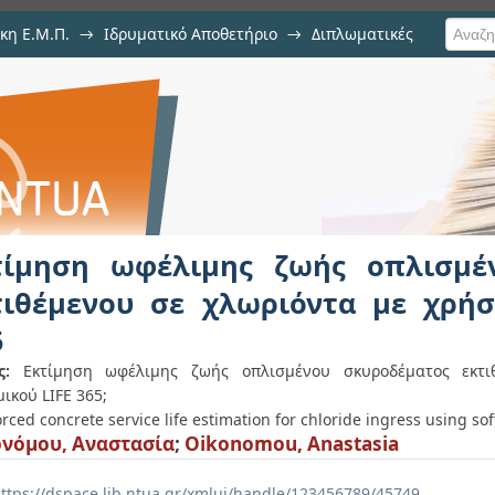
κη Ε.Μ.Π.
→
Ιδρυματικό Αποθετήριο
→
Διπλωματικές
ς ζωής οπλισμένου σκυροδέματ
λογισμικού LIFE 365
τίμηση ωφέλιμης ζωής οπλισμέ
τιθέμενου σε χλωριόντα με χρήσ
5
ς:
Εκτίμηση ωφέλιμης ζωής οπλισμένου σκυροδέματος εκτ
μικού LIFE 365;
rced concrete service life estimation for chloride ingress using so
νόμου, Αναστασία
;
Oikonomou, Anastasia
ttps://dspace.lib.ntua.gr/xmlui/handle/123456789/45749