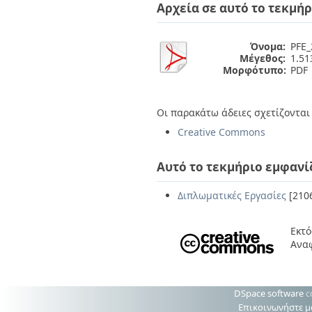
Διπλωματικές Εργασίες
Αρχεία σε αυτό το τεκμήρ
Πολιτικές Πρόσβασης
Ανά Ημερομηνία
Έκδοσης
Όνομα:
PFE_
Συγγραφείς
Μέγεθος:
1.5
Τίτλοι
Μορφότυπο:
PDF
Θέματα
Οι παρακάτω άδειες σχετίζονται 
Creative Commons
Αυτό το τεκμήριο εμφανί
Διπλωματικές Εργασίες
[210
Εκτό
Ανα
DSpace software
c
Επικοινωνήστε μ