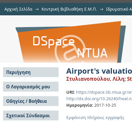
Αρχική Σελίδα
→
Κεντρική Βιβλιοθήκη Ε.Μ.Π.
→
Ιδρυματικό 
Airport's valuation through financ
Εργασίες
→
Εμφάνιση Τεκμηρίου
Αποθετήριο DSpace/Manakin
Airport's valuati
Περιήγηση
Στυλιανοπούλου, Λίλη
;
St
Σε όλο το DSpace
Ο Λογαριασμός μου
URI:
https://dspace.lib.ntua.gr
Κοινότητες & Συλλογές
Σύνδεση
http://dx.doi.org/10.26240/heal.
Ανά Ημερομηνία
Οδηγίες / Βοήθεια
Εγγραφή
Έκδοσης
Ημερομηνία:
2017-10-25
Οδηγίες Υποβολής
Συγγραφείς
Σχετικοί Σύνδεσμοι
Οδηγίες Χρήσης ΙΑ
Τίτλοι
Εμφάνιση πλήρους εγγραφής
Συχνές Ερωτήσεις
Θέματα
Οδηγίες Υποβολής -
Αυτή η Συλλογή