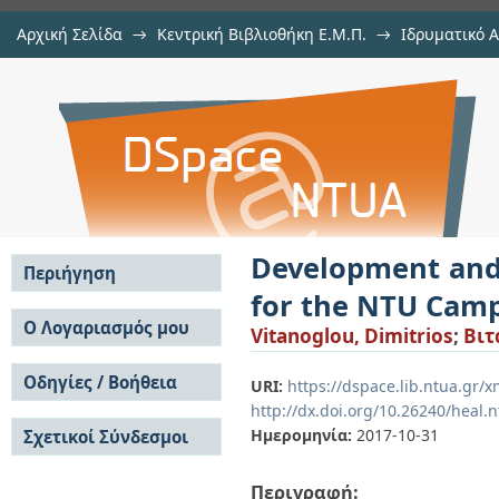
Αρχική Σελίδα
→
Κεντρική Βιβλιοθήκη Ε.Μ.Π.
→
Ιδρυματικό 
Development and evaluation of v
Εργασίες
→
Εμφάνιση Τεκμηρίου
Αποθετήριο DSpace/Manakin
Campus
Development and 
Περιήγηση
for the NTU Cam
Σε όλο το DSpace
Ο Λογαριασμός μου
Vitanoglou, Dimitrios
;
Βιτ
Κοινότητες & Συλλογές
Σύνδεση
Ανά Ημερομηνία
Οδηγίες / Βοήθεια
Εγγραφή
URI:
https://dspace.lib.ntua.gr
Έκδοσης
http://dx.doi.org/10.26240/heal.
Οδηγίες Υποβολής
Συγγραφείς
Ημερομηνία:
2017-10-31
Σχετικοί Σύνδεσμοι
Οδηγίες Χρήσης ΙΑ
Τίτλοι
Συχνές Ερωτήσεις
Θέματα
Οδηγίες Υποβολής -
Περιγραφή:
Αυτή η Συλλογή