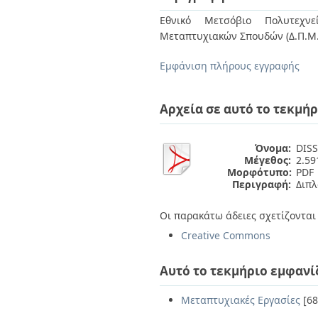
Διπλωματικές Εργασίες
Πολιτικές Πρόσβασης
Ανά Ημερομηνία
Εθνικό Μετσόβιο Πολυτεχνεί
Έκδοσης
Μεταπτυχιακών Σπουδών (Δ.Π.Μ.
Συγγραφείς
Τίτλοι
Εμφάνιση πλήρους εγγραφής
Θέματα
Αρχεία σε αυτό το τεκμήρ
Όνομα:
DIS
Μέγεθος:
2.5
Μορφότυπο:
PDF
Περιγραφή:
Διπ
Οι παρακάτω άδειες σχετίζονται 
Creative Commons
Αυτό το τεκμήριο εμφανί
Μεταπτυχιακές Εργασίες
[68