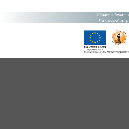
DSpace software
c
Επικοινωνήστε μ