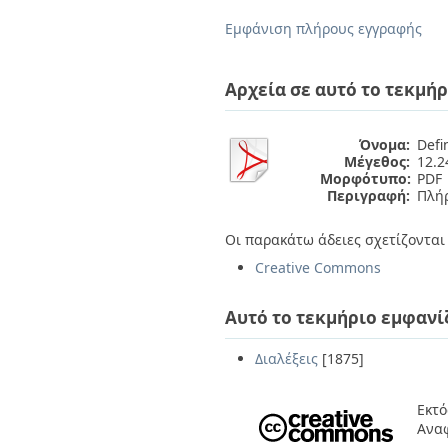
Διπλωματικές Εργασίες
Πολιτικές Πρόσβασης
Ανά Ημερομηνία
Εμφάνιση πλήρους εγγραφής
Έκδοσης
Συγγραφείς
Τίτλοι
Αρχεία σε αυτό το τεκμήρ
Θέματα
Όνομα:
Defin
Μέγεθος:
12.
Μορφότυπο:
PDF
Περιγραφή:
Πλήρ
Οι παρακάτω άδειες σχετίζονται 
Creative Commons
Αυτό το τεκμήριο εμφανί
Διαλέξεις
[1875]
Εκτό
Ανα