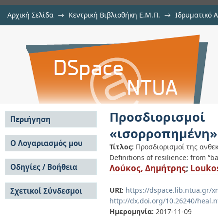
Αρχική Σελίδα
→
Κεντρική Βιβλιοθήκη Ε.Μ.Π.
→
Ιδρυματικό 
Προσδιορισμοί της ανθεκτικό
Εμφάνιση Τεκμηρίου
Αποθετήριο DSpace/Manakin
«μεταβλητή» φύση
Προσδιορισμο
Περιήγηση
«ισορροπημένη»
Σε όλο το DSpace
Ο Λογαριασμός μου
Τίτλος:
Προσδιορισμοί της ανθε
Κοινότητες & Συλλογές
Definitions of resilience: from “b
Σύνδεση
Ανά Ημερομηνία
Οδηγίες / Βοήθεια
Λούκος, Δημήτρης
;
Loukos
Εγγραφή
Έκδοσης
Οδηγίες Υποβολής
Συγγραφείς
URI:
https://dspace.lib.ntua.gr
Σχετικοί Σύνδεσμοι
Οδηγίες Χρήσης ΙΑ
Τίτλοι
http://dx.doi.org/10.26240/heal.
Συχνές Ερωτήσεις
Θέματα
Οδηγίες Υποβολής -
Ημερομηνία:
2017-11-09
Αυτή η Συλλογή