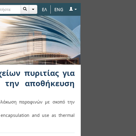
ΕΛ
ENG
ας για ενθυλάκωση
ειας
είων πυριτίας για
 την αποθήκευση
θυλάκωση παραφινών με σκοπό την
in encapsulation and use as thermal