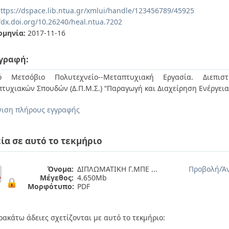
ttps://dspace.lib.ntua.gr/xmlui/handle/123456789/45925
/dx.doi.org/10.26240/heal.ntua.7202
ομηνία:
2017-11-16
γραφή:
κό Μετσόβιο Πολυτεχνείο--Μεταπτυχιακή Εργασία. Διεπιστ
τυχιακών Σπουδών (Δ.Π.Μ.Σ.) “Παραγωγή και Διαχείρηση Ενέργει
ιση πλήρους εγγραφής
ία σε αυτό το τεκμήριο
Όνομα:
ΔΙΠΛΩΜΑΤΙΚΗ Γ.ΜΠΕ ...
Προβολή/
Ά
Μέγεθος:
4.650Mb
Μορφότυπο:
PDF
ρακάτω άδειες σχετίζονται με αυτό το τεκμήριο: