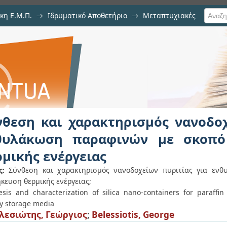
κη Ε.Μ.Π.
→
Ιδρυματικό Αποθετήριο
→
Μεταπτυχιακές
κτηρισμός νανοδοχείων πυριτί
 την αποθήκευση θερμικής ενέργ
νθεση και χαρακτηρισμός νανοδοχ
θυλάκωση παραφινών με σκοπό
ρμικής ενέργειας
ς:
Σύνθεση και χαρακτηρισμός νανοδοχείων πυριτίας για εν
κευση θερμικής ενέργειας;
esis and characterization of silica nano-containers for paraff
y storage media
εσιώτης, Γεώργιος
;
Belessiotis, George