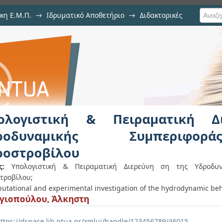
κη Ε.Μ.Π.
→
Ιδρυματικό Αποθετήριο
→
Διδακτορικές
Πειραματική Διερεύνη ση τ
ιωτού Υδροστροβίλου
ολογιστική & Πειραματική 
ροδυναμικής Συμπεριφο
ροστροβίλου
ς:
Υπολογιστική & Πειραματική Διερεύνη ση της Υδροδυν
τροβίλου;
utational and experimental investigation of the hydrodynamic beh
γιοπούλου, Άλκηστη
ttps://dspace.lib.ntua.gr/xmlui/handle/123456789/46015