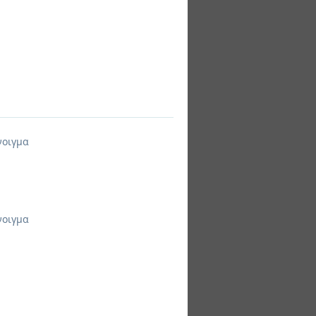
νοιγμα
νοιγμα