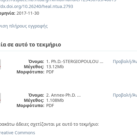
/dx.doi.org/10.26240/heal.ntua.2793
ομηνία:
2017-11-30
ιση πλήρους εγγραφής
ία σε αυτό το τεκμήριο
Όνομα:
1. Ph.D.-STERGIOPOULOU ...
Προβολή/
Ά
Μέγεθος:
13.12Mb
Μορφότυπο:
PDF
Όνομα:
2. Annex-Ph.D. ...
Προβολή/
Ά
Μέγεθος:
1.108Mb
Μορφότυπο:
PDF
ρακάτω άδειες σχετίζονται με αυτό το τεκμήριο:
reative Commons