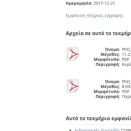
Διπλωματικές Εργασίες
Ημερομηνία:
2017-12-21
Πολιτικές Πρόσβασης
Ανά Ημερομηνία
Έκδοσης
Εμφάνιση πλήρους εγγραφής
Συγγραφείς
Τίτλοι
Θέματα
Αρχεία σε αυτό το τεκμήρ
Όνομα:
PhD_
Μέγεθος:
11.
Μορφότυπο:
PDF
Περιγραφή:
Κυρί
Όνομα:
PhD_
Μέγεθος:
8.0
Μορφότυπο:
PDF
Περιγραφή:
Παρ
Αυτό το τεκμήριο εμφανί
Διδακτορικές Διατριβές
[229