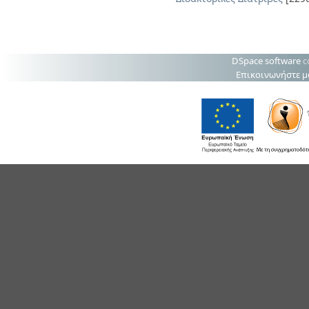
DSpace software
c
Επικοινωνήστε μ