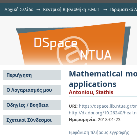
Αρχική Σελίδα
→
Κεντρική Βιβλιοθήκη Ε.Μ.Π.
→
Ιδρυματικό 
Mathematical modeling through top
Διατριβές
→
Εμφάνιση Τεκμηρίου
Αποθετήριο DSpace/Manakin
Mathematical mod
Περιήγηση
applications
Σε όλο το DSpace
Ο Λογαριασμός μου
Antoniou, Stathis
Κοινότητες & Συλλογές
Σύνδεση
Ανά Ημερομηνία
Οδηγίες / Βοήθεια
Εγγραφή
URI:
https://dspace.lib.ntua.gr
Έκδοσης
http://dx.doi.org/10.26240/heal.
Οδηγίες Υποβολής
Συγγραφείς
Ημερομηνία:
2018-01-23
Σχετικοί Σύνδεσμοι
Οδηγίες Χρήσης ΙΑ
Τίτλοι
Συχνές Ερωτήσεις
Θέματα
Εμφάνιση πλήρους εγγραφής
Οδηγίες Υποβολής -
Αυτή η Συλλογή