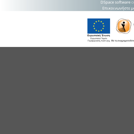
DSpace software
c
Επικοινωνήστε μ