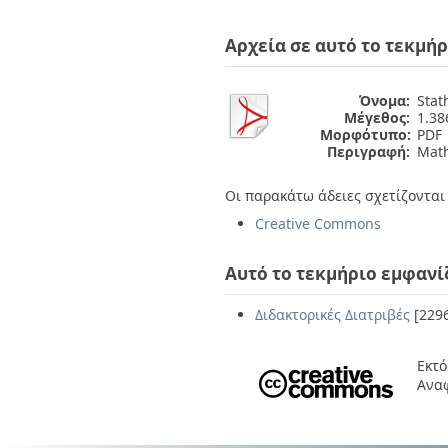
Διπλωματικές Εργασίες
Πολιτικές Πρόσβασης
Ανά Ημερομηνία
Αρχεία σε αυτό το τεκμήρ
Έκδοσης
Συγγραφείς
Τίτλοι
Όνομα:
Stat
Θέματα
Μέγεθος:
1.3
Μορφότυπο:
PDF
Περιγραφή:
Math
Οι παρακάτω άδειες σχετίζονται 
Creative Commons
Αυτό το τεκμήριο εμφανί
Διδακτορικές Διατριβές
[229
Εκτό
Αναφ