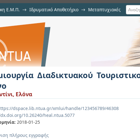
κη Ε.Μ.Π.
→
Ιδρυματικό Αποθετήριο
→
Μεταπτυχιακές
ακού Τουριστικού Χάρτη για τη Ν.
μιουργία Διαδικτυακού Τουριστικ
νο
τίνι, Ελόνα
ttps://dspace.lib.ntua.gr/xmlui/handle/123456789/46308
/dx.doi.org/10.26240/heal.ntua.5077
ομηνία:
2018-01-25
ιση πλήρους εγγραφής