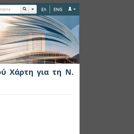
ΕΛ
ENG
 Τήνο
ού Χάρτη για τη Ν.