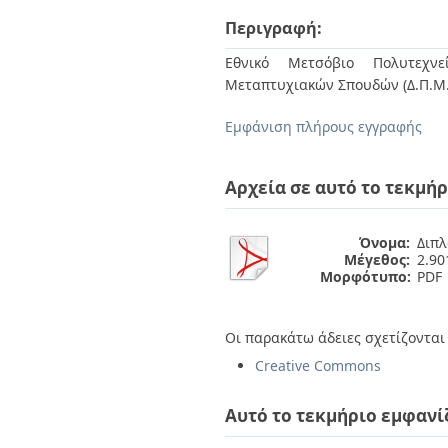
Διπλωματικές Εργασίες
Πολιτικές Πρόσβασης
Περιγραφή:
Ανά Ημερομηνία
Έκδοσης
Εθνικό Μετσόβιο Πολυτεχνεί
Συγγραφείς
Μεταπτυχιακών Σπουδών (Δ.Π.Μ.
Τίτλοι
Θέματα
Εμφάνιση πλήρους εγγραφής
Αρχεία σε αυτό το τεκμήρ
Όνομα:
Διπλ
Μέγεθος:
2.9
Μορφότυπο:
PDF
Οι παρακάτω άδειες σχετίζονται 
Creative Commons
Αυτό το τεκμήριο εμφανί