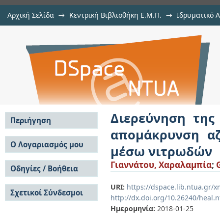
Αρχική Σελίδα
→
Κεντρική Βιβλιοθήκη Ε.Μ.Π.
→
Ιδρυματικό 
Διερεύνηση της απόδοσης αντιδρ
Εργασίες
→
Εμφάνιση Τεκμηρίου
Αποθετήριο DSpace/Manakin
και φωσφόρου από στραγγίδια μ
Διερεύνηση της
Περιήγηση
απομάκρυνση α
Σε όλο το DSpace
Ο Λογαριασμός μου
μέσω νιτρωδών
Κοινότητες & Συλλογές
Σύνδεση
Γιαννάτου, Χαραλαμπία
;
Ανά Ημερομηνία
Οδηγίες / Βοήθεια
Εγγραφή
Έκδοσης
Οδηγίες Υποβολής
Συγγραφείς
URI:
https://dspace.lib.ntua.gr
Σχετικοί Σύνδεσμοι
Οδηγίες Χρήσης ΙΑ
Τίτλοι
http://dx.doi.org/10.26240/heal.
Συχνές Ερωτήσεις
Θέματα
Ημερομηνία:
2018-01-25
Οδηγίες Υποβολής -
Αυτή η Συλλογή