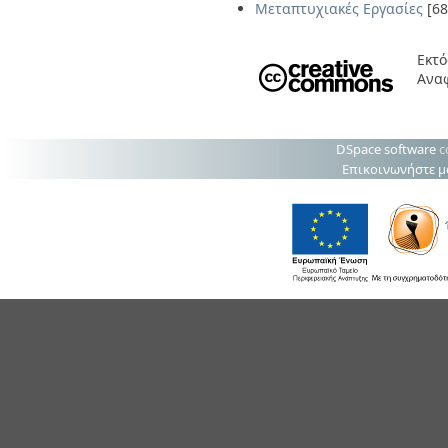
Μεταπτυχιακές Εργασίες
[68
Εκτό
Ανα
DSpace software
c
Επικοινωνήστε μ