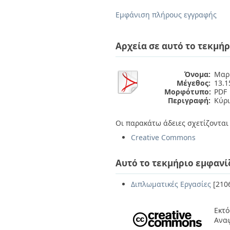
Διπλωματικές Εργασίες
Πολιτικές Πρόσβασης
Ανά Ημερομηνία
Εμφάνιση πλήρους εγγραφής
Έκδοσης
Συγγραφείς
Τίτλοι
Αρχεία σε αυτό το τεκμήρ
Θέματα
Όνομα:
Μαρί
Μέγεθος:
13.
Μορφότυπο:
PDF
Περιγραφή:
Κύρι
Οι παρακάτω άδειες σχετίζονται 
Creative Commons
Αυτό το τεκμήριο εμφανί
Διπλωματικές Εργασίες
[210
Εκτό
Ανα