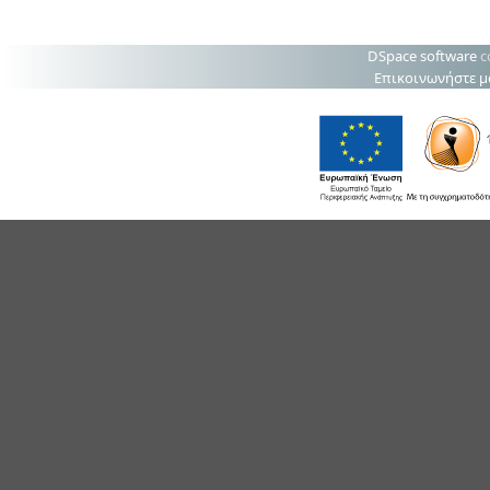
DSpace software
c
Επικοινωνήστε μ