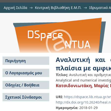
Αρχική Σελίδα
→
Κεντρική Βιβλιοθήκη Ε.Μ.Π.
→
Ιδρυματικό 
Αναλυτική και αριθμητική διερεύ
Εργασίες
→
Εμφάνιση Τεκμηρίου
Αποθετήριο DSpace/Manakin
ζυγώματα
Αναλυτική και 
Περιήγηση
πλαίσια με αμφι
Σε όλο το DSpace
Ο Λογαριασμός μου
Τίτλος:
Αναλυτική και αριθμητι
Κοινότητες & Συλλογές
Analytical and numerical investi
Σύνδεση
Ανά Ημερομηνία
Οδηγίες / Βοήθεια
Κατσιδονιωτάκη, Μαρία
;
Εγγραφή
Έκδοσης
Οδηγίες Υποβολής
Συγγραφείς
URI:
https://dspace.lib.ntua.gr
Σχετικοί Σύνδεσμοι
Οδηγίες Χρήσης ΙΑ
Τίτλοι
http://dx.doi.org/10.26240/heal.
Συχνές Ερωτήσεις
Θέματα
Οδηγίες Υποβολής -
Ημερομηνία:
2018-01-29
Αυτή η Συλλογή