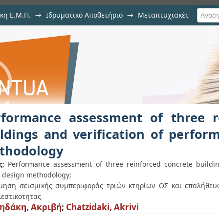
κη Ε.Μ.Π.
→
Ιδρυματικό Αποθετήριο
→
Μεταπτυχιακές
sment of three reinforced conc
formance based design methodology
rformance assessment of three r
ldings and verification of perfo
thodology
ς:
Performance assessment of three reinforced concrete buildin
 design methodology;
μηση σεισμικής συμπεριφοράς τριών κτηρίων ΟΣ και επαλήθευ
λεστικοτητας
ηδάκη, Ακριβή
;
Chatzidaki, Akrivi