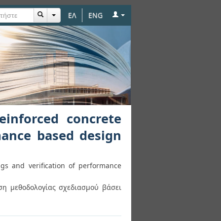
ΕΛ
ENG
rete buildings and
einforced concrete
rmance based design
gs and verification of performance
ση μεθοδολογίας σχεδιασμού βάσει