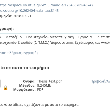
ttps://dspace.lib.ntua.gr/xmlui/handle/123456789/46742
/dx.doi.org/10.26240/heal.ntua.8143
ομηνία:
2018-03-21
γραφή:
κό Μετσόβιο Πολυτεχνείο--Μεταπτυχιακή Εργασία. Διεπιστ
τυχιακών Σπουδών (Δ.Π.Μ.Σ.) “Δομοστατικός Σχεδιασμός και Αν
ιση πλήρους εγγραφής
ία σε αυτό το τεκμήριο
Όνομα:
Thesis_text.pdf
Προβολή/
Ά
Μέγεθος:
8.245Mb
Μορφότυπο:
PDF
ρακάτω άδειες σχετίζονται με αυτό το τεκμήριο: