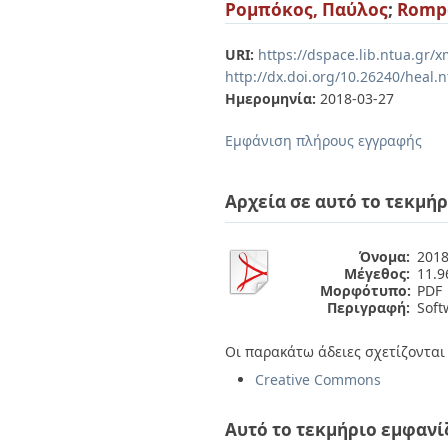
Διπλωματικές Εργασίες
Ρομπόκος, Παύλος
;
Rompo
Πολιτικές Πρόσβασης
Ανά Ημερομηνία
Έκδοσης
URI:
https://dspace.lib.ntua.gr
Συγγραφείς
http://dx.doi.org/10.26240/heal.
Τίτλοι
Ημερομηνία:
2018-03-27
Θέματα
Εμφάνιση πλήρους εγγραφής
Αρχεία σε αυτό το τεκμήρ
Όνομα:
2018
Μέγεθος:
11.
Μορφότυπο:
PDF
Περιγραφή:
Soft
Οι παρακάτω άδειες σχετίζονται 
Creative Commons
Αυτό το τεκμήριο εμφανί