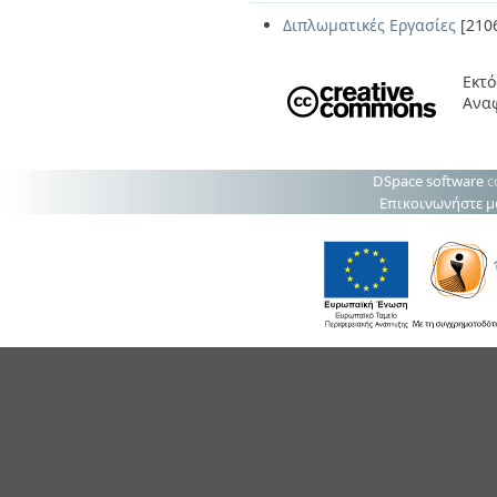
Διπλωματικές Εργασίες
[210
Εκτό
Ανα
DSpace software
c
Επικοινωνήστε μ