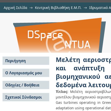
Αρχική Σελίδα
→
Κεντρική Βιβλιοθήκη Ε.Μ.Π.
→
Ιδρυματικό 
Μελέτη αεριοστροβίλων εγκατ
Εργασίες
→
Εμφάνιση Τεκμηρίου
Αποθετήριο DSpace/Manakin
λογισμικού προσαρμογής μον
διδύμων ατράκτων σε δεδομένα λε
Μελέτη αεριοστ
Περιήγηση
και ανάπτυξη 
Σε όλο το DSpace
Ο Λογαριασμός μου
βιομηχανικού α
Κοινότητες & Συλλογές
Σύνδεση
δεδομένα λειτου
Ανά Ημερομηνία
Οδηγίες / Βοήθεια
Εγγραφή
Έκδοσης
Τίτλος:
Μελέτη αεριοστροβίλω
Οδηγίες Υποβολής
Συγγραφείς
Σχετικοί Σύνδεσμοι
μοντέλου βιομηχανικού αεριοστ
Οδηγίες Χρήσης ΙΑ
Τίτλοι
Συχνές Ερωτήσεις
Gas turbines operating in Gree
Θέματα
Οδηγίες Υποβολής -
adaptation using operational da
Αυτή η Συλλογή