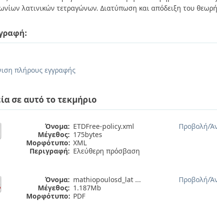
ωνίων λατινικών τετραγώνων. Διατύπωση και απόδειξη του θεωρή
γραφή:
ιση πλήρους εγγραφής
ία σε αυτό το τεκμήριο
Όνομα:
ETDFree-policy.xml
Προβολή/
Ά
Μέγεθος:
175bytes
Μορφότυπο:
XML
Περιγραφή:
Ελεύθερη πρόσβαση
Όνομα:
mathiopoulosd_lat ...
Προβολή/
Ά
Μέγεθος:
1.187Mb
Μορφότυπο:
PDF