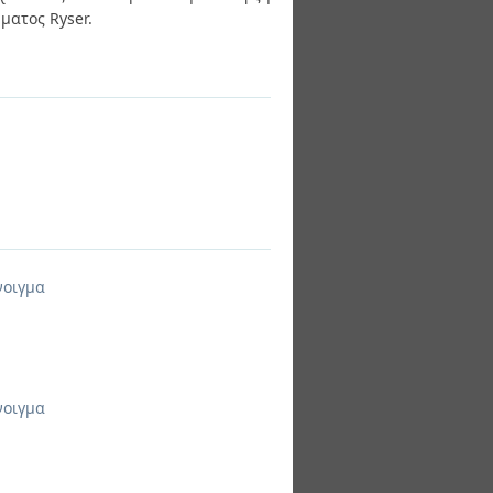
ματος Ryser.
νοιγμα
νοιγμα