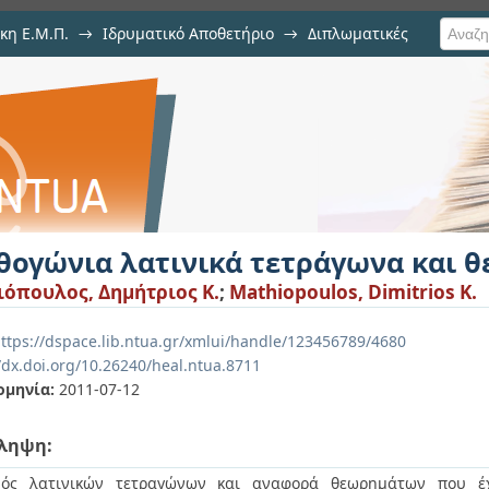
κη Ε.Μ.Π.
→
Ιδρυματικό Αποθετήριο
→
Διπλωματικές
 τετράγωνα και θεώρημα Ryser
θογώνια λατινικά τετράγωνα και 
όπουλος, Δημήτριος Κ.
;
Mathiopoulos, Dimitrios K.
ttps://dspace.lib.ntua.gr/xmlui/handle/123456789/4680
/dx.doi.org/10.26240/heal.ntua.8711
ομηνία:
2011-07-12
ληψη:
μός λατινικών τετραγώνων και αναφορά θεωρημάτων που έ