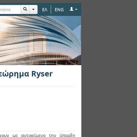
ΕΛ
ENG
θεώρημα Ryser
χουν ως αντικείμενο την ύπαρξη