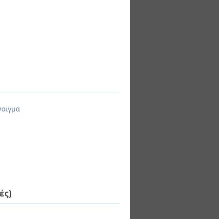
νοιγμα
ές)