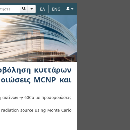
ΕΛ
ENG
 με πηγή ακτίνων -γ
νοβόληση κυττάρων
μοιώσεις MCNP και
 ακτίνων -γ 60Co με προσομοιώσεις
 radiation source using Monte Carlo