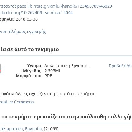
ttps://dspace.lib.ntua.gr/xmlui/handle/123456789/46829
//dx.doi.org/10.26240/heal.ntua.15044
ομηνία:
2018-03-30
ιση πλήρους εγγραφής
ία σε αυτό το τεκμήριο
Όνομα:
Διπλωματική Εργασία ...
Προβολή/
Ά
Μέγεθος:
2.505Mb
Μορφότυπο:
PDF
ρακάτω άδειες σχετίζονται με αυτό το τεκμήριο:
reative Commons
 το τεκμήριο εμφανίζεται στην ακόλουθη συλλογή(
ιπλωματικές Εργασίες
[21069]