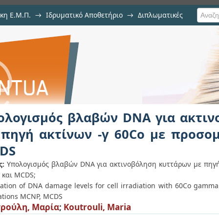
κη Ε.Μ.Π.
→
Ιδρυματικό Αποθετήριο
→
Διπλωματικές
 DNA για ακτινοβόληση κυττάρων
σεις MCNP και MCDS
ολογισμός βλαβών DNA για ακτι
 πηγή ακτίνων -γ 60Co με προσο
DS
ς:
Υπολογισμός βλαβών DNA για ακτινοβόληση κυττάρων με πηγή
και MCDS;
lation of DNA damage levels for cell irradiation with 60Co gamma
ations MCNP, MCDS
ρούλη, Μαρία
;
Koutrouli, Maria