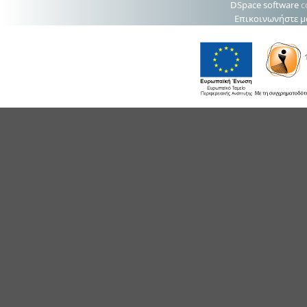
DSpace software
c
Επικοινωνήστε μ