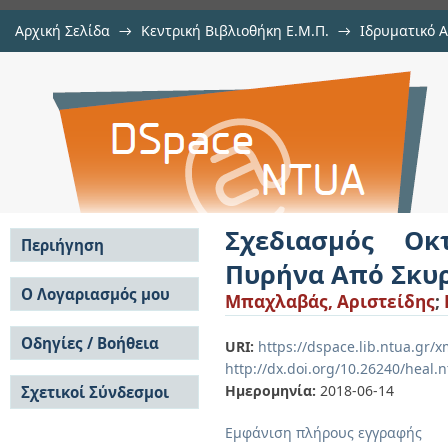
Αρχική Σελίδα
→
Κεντρική Βιβλιοθήκη Ε.Μ.Π.
→
Ιδρυματικό 
Σχεδιασμός Οκταώροφου Μεταλλι
Εργασίες
→
Εμφάνιση Τεκμηρίου
Αποθετήριο DSpace/Manakin
Σχεδιασμός Οκ
Περιήγηση
Πυρήνα Από Σκυ
Σε όλο το DSpace
Ο Λογαριασμός μου
Μπαχλαβάς, Αριστείδης
;
Κοινότητες & Συλλογές
Σύνδεση
Ανά Ημερομηνία
Οδηγίες / Βοήθεια
Εγγραφή
URI:
https://dspace.lib.ntua.gr
Έκδοσης
http://dx.doi.org/10.26240/heal.
Οδηγίες Υποβολής
Συγγραφείς
Ημερομηνία:
2018-06-14
Σχετικοί Σύνδεσμοι
Οδηγίες Χρήσης ΙΑ
Τίτλοι
Συχνές Ερωτήσεις
Θέματα
Εμφάνιση πλήρους εγγραφής
Οδηγίες Υποβολής -
Αυτή η Συλλογή