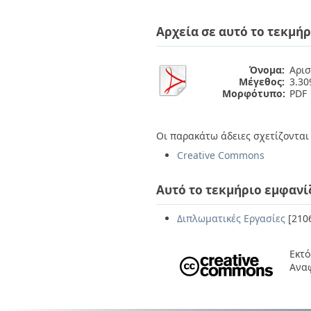
Διπλωματικές Εργασίες
Πολιτικές Πρόσβασης
Ανά Ημερομηνία
Αρχεία σε αυτό το τεκμήρ
Έκδοσης
Συγγραφείς
Τίτλοι
Όνομα:
Αρισ
Θέματα
Μέγεθος:
3.3
Μορφότυπο:
PDF
Οι παρακάτω άδειες σχετίζονται 
Creative Commons
Αυτό το τεκμήριο εμφανί
Διπλωματικές Εργασίες
[210
Εκτό
Ανα