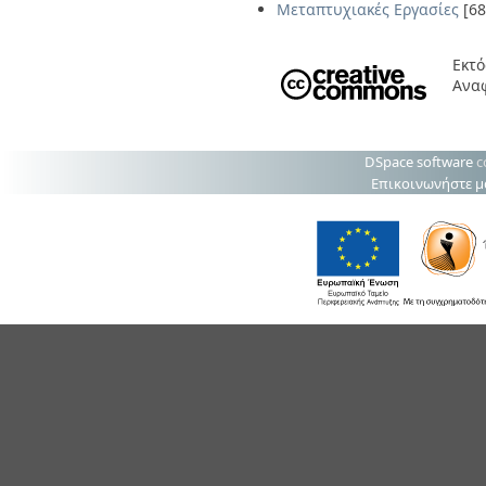
Μεταπτυχιακές Εργασίες
[68
Εκτό
Ανα
DSpace software
c
Επικοινωνήστε μ