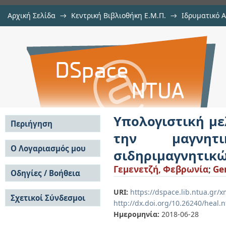
Αρχική Σελίδα
→
Κεντρική Βιβλιοθήκη Ε.Μ.Π.
→
Ιδρυματικό 
Υπολογιστική μελέτη των παρα
Εργασίες
→
Εμφάνιση Τεκμηρίου
Αποθετήριο DSpace/Manakin
συμπεριφορά συστημάτων σιδηρι
Υπολογιστική μ
Περιήγηση
την μαγνητ
Σε όλο το DSpace
Ο Λογαριασμός μου
σιδηριμαγνητικ
Κοινότητες & Συλλογές
Σύνδεση
Γεμενετζή, Φεβρωνία
;
Ge
Ανά Ημερομηνία
Οδηγίες / Βοήθεια
Εγγραφή
Έκδοσης
Οδηγίες Υποβολής
Συγγραφείς
URI:
https://dspace.lib.ntua.gr
Σχετικοί Σύνδεσμοι
Οδηγίες Χρήσης ΙΑ
Τίτλοι
http://dx.doi.org/10.26240/heal.
Συχνές Ερωτήσεις
Θέματα
Ημερομηνία:
2018-06-28
Οδηγίες Υποβολής -
Αυτή η Συλλογή