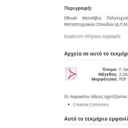
Διπλωματικές Εργασίες
Πολιτικές Πρόσβασης
Περιγραφή:
Ανά Ημερομηνία
Έκδοσης
Εθνικό Μετσόβιο Πολυτεχνεί
Συγγραφείς
Μεταπτυχιακών Σπουδών (Δ.Π.Μ.Σ
Τίτλοι
Θέματα
Εμφάνιση πλήρους εγγραφής
Αρχεία σε αυτό το τεκμήρ
Όνομα:
F. Ge
Μέγεθος:
2.2
Μορφότυπο:
PDF
Οι παρακάτω άδειες σχετίζονται 
Creative Commons
Αυτό το τεκμήριο εμφανί