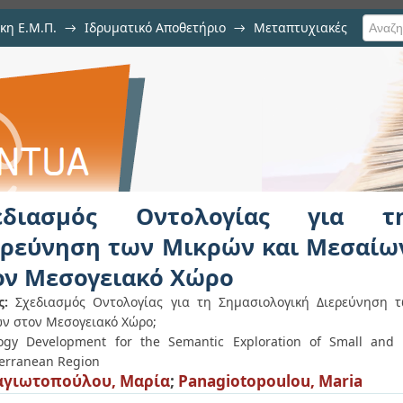
κη Ε.Μ.Π.
→
Ιδρυματικό Αποθετήριο
→
Μεταπτυχιακές
ίας για τη Σημασιολογική Διερεύ
όλεων στον Μεσογειακό Χώρο
εδιασμός Οντολογίας για τ
ερεύνηση των Μικρών και Μεσαί
ον Μεσογειακό Χώρο
ς:
Σχεδιασμός Οντολογίας για τη Σημασιολογική Διερεύνηση
ν στον Μεσογειακό Χώρο;
ogy Development for the Semantic Exploration of Small and 
erranean Region
αγιωτοπούλου, Μαρία
;
Panagiotopoulou, Maria