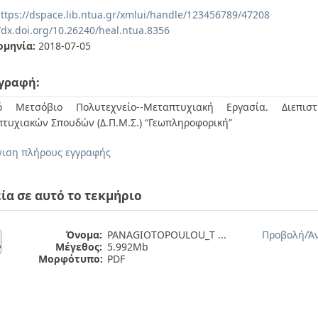
ttps://dspace.lib.ntua.gr/xmlui/handle/123456789/47208
/dx.doi.org/10.26240/heal.ntua.8356
ομηνία:
2018-07-05
γραφή:
κό Μετσόβιο Πολυτεχνείο--Μεταπτυχιακή Εργασία. Διεπιστ
τυχιακών Σπουδών (Δ.Π.Μ.Σ.) “Γεωπληροφορική”
ιση πλήρους εγγραφής
ία σε αυτό το τεκμήριο
Όνομα:
PANAGIOTOPOULOU_T ...
Προβολή/
Ά
Μέγεθος:
5.992Mb
Μορφότυπο:
PDF