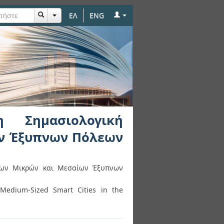
ΕΛ
ENG
νηση των Μικρών και
η Σημασιολογική
ων Έξυπνων Πόλεων
 των Μικρών και Μεσαίων Έξυπνων
Medium-Sized Smart Cities in the