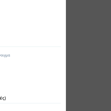
νοιγμα
ές)