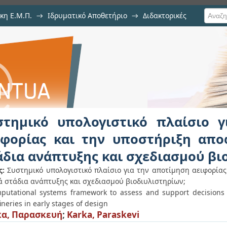
κη Ε.Μ.Π.
→
Ιδρυματικό Αποθετήριο
→
Διδακτορικές
στικό πλαίσιο για την αποτίμηση
σεων σε αρχικά στάδια ανάπτυξ
στημικό υπολογιστικό πλαίσιο 
ιφορίας και την υποστήριξη απ
άδια ανάπτυξης και σχεδιασμού βι
ς:
Συστημικό υπολογιστικό πλαίσιο για την αποτίμηση αειφορία
ά στάδια ανάπτυξης και σχεδιασμού βιοδιυλιστηρίων;
putational systems framework to assess and support decisions
ineries in early stages of design
α, Παρασκευή
;
Karka, Paraskevi