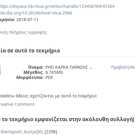
ttps://dspace.lib.ntua.gr/xmlui/handle/123456789/47264
/dx.doi.org/10.26240/heal.ntua.2966
ομηνία:
2018-07-11
ιση πλήρους εγγραφής
ία σε αυτό το τεκμήριο
Όνομα:
PHD ΚΑΡΚΑ ΠΑΡΑΣΚΕ ...
Προβολή/
Ά
Μέγεθος:
6.765Mb
Μορφότυπο:
PDF
ρακάτω άδειες σχετίζονται με αυτό το τεκμήριο:
reative Commons
 το τεκμήριο εμφανίζεται στην ακόλουθη συλλογή(
ιδακτορικές Διατριβές
[2296]