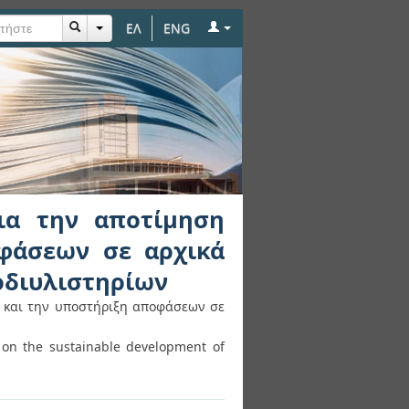
ΕΛ
ENG
 αειφορίας και την
ης και σχεδιασμού
για την αποτίμηση
οφάσεων σε αρχικά
οδιυλιστηρίων
ς και την υποστήριξη αποφάσεων σε
 on the sustainable development of