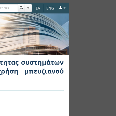
ΕΛ
ENG
τημάτων τεχνητού
οίθησης
ότητας συστημάτων
χρήση μπεϋζιανού