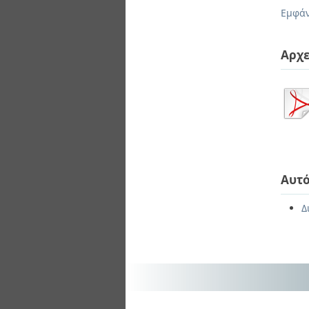
Διπλωματικές Εργασίες
Εμφάν
Πολιτικές Πρόσβασης
Ανά Ημερομηνία
Έκδοσης
Συγγραφείς
Αρχε
Τίτλοι
Θέματα
Αυτό
Δ