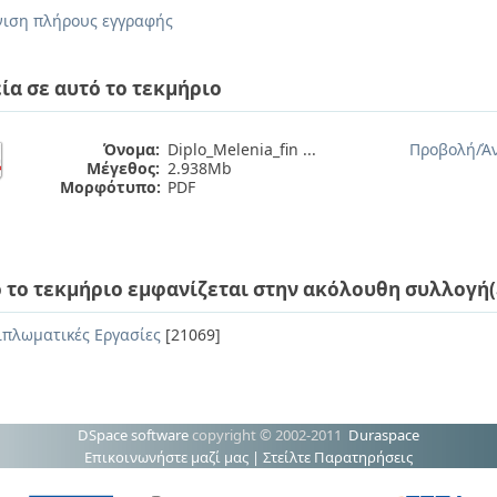
ιση πλήρους εγγραφής
ία σε αυτό το τεκμήριο
Όνομα:
Diplo_Melenia_fin ...
Προβολή/
Ά
Μέγεθος:
2.938Mb
Μορφότυπο:
PDF
 το τεκμήριο εμφανίζεται στην ακόλουθη συλλογή(
ιπλωματικές Εργασίες
[21069]
DSpace software
copyright © 2002-2011
Duraspace
Επικοινωνήστε μαζί μας
|
Στείλτε Παρατηρήσεις