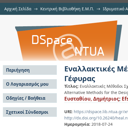
Αρχική Σελίδα
→
Κεντρική Βιβλιοθήκη Ε.Μ.Π.
→
Ιδρυματικό 
Εναλλακτικές Μέθοδοι Σχεδιασμο
Εργασίες
→
Εμφάνιση Τεκμηρίου
Αποθετήριο DSpace/Manakin
Εναλλακτικές Μέ
Περιήγηση
Γέφυρας
Σε όλο το DSpace
Ο Λογαριασμός μου
Τίτλος:
Εναλλακτικές Μέθοδοι Σ
Κοινότητες & Συλλογές
Alternative Methods for the Desi
Σύνδεση
Ανά Ημερομηνία
Οδηγίες / Βοήθεια
Ευσταθίου, Δημήτριος
;
Ef
Εγγραφή
Έκδοσης
Οδηγίες Υποβολής
Συγγραφείς
URI:
https://dspace.lib.ntua.gr
Σχετικοί Σύνδεσμοι
Οδηγίες Χρήσης ΙΑ
Τίτλοι
http://dx.doi.org/10.26240/heal.
Συχνές Ερωτήσεις
Θέματα
Οδηγίες Υποβολής -
Ημερομηνία:
2018-07-24
Αυτή η Συλλογή