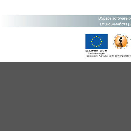
DSpace software
c
Επικοινωνήστε μ