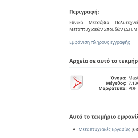
Διπλωματικές Εργασίες
Πολιτικές Πρόσβασης
Ανά Ημερομηνία
Περιγραφή:
Έκδοσης
Συγγραφείς
Εθνικό Μετσόβιο Πολυτεχνεί
Τίτλοι
Μεταπτυχιακών Σπουδών (Δ.Π.Μ.
Θέματα
Εμφάνιση πλήρους εγγραφής
Αρχεία σε αυτό το τεκμήρ
Όνομα:
Mast
Μέγεθος:
7.1
Μορφότυπο:
PDF
Αυτό το τεκμήριο εμφανί
Μεταπτυχιακές Εργασίες
[68