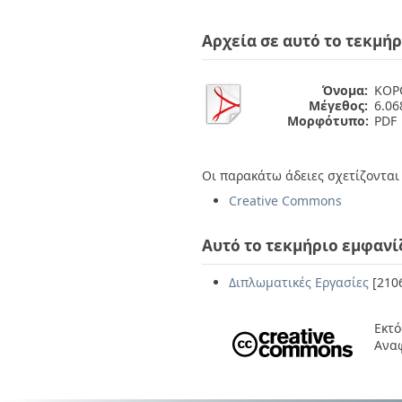
Διπλωματικές Εργασίες
Πολιτικές Πρόσβασης
Ανά Ημερομηνία
Αρχεία σε αυτό το τεκμήρ
Έκδοσης
Συγγραφείς
Τίτλοι
Όνομα:
ΚΟΡ
Θέματα
Μέγεθος:
6.0
Μορφότυπο:
PDF
Οι παρακάτω άδειες σχετίζονται 
Creative Commons
Αυτό το τεκμήριο εμφανί
Διπλωματικές Εργασίες
[210
Εκτό
Ανα