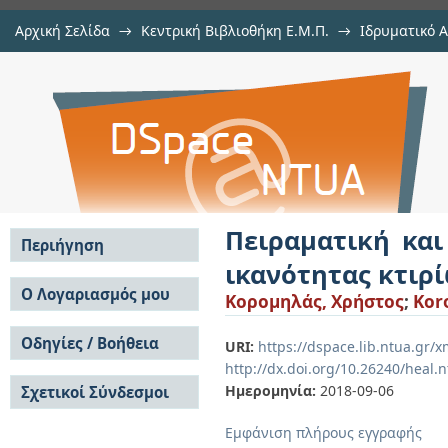
Αρχική Σελίδα
→
Κεντρική Βιβλιοθήκη Ε.Μ.Π.
→
Ιδρυματικό 
Πειραματική και αριθμητική αποτ
Εργασίες
→
Εμφάνιση Τεκμηρίου
Αποθετήριο DSpace/Manakin
Pilotis
Πειραματική και
Περιήγηση
ικανότητας κτιρί
Σε όλο το DSpace
Ο Λογαριασμός μου
Κορομηλάς, Χρήστος
;
Kor
Κοινότητες & Συλλογές
Σύνδεση
Ανά Ημερομηνία
Οδηγίες / Βοήθεια
Εγγραφή
URI:
https://dspace.lib.ntua.gr
Έκδοσης
http://dx.doi.org/10.26240/heal.
Οδηγίες Υποβολής
Συγγραφείς
Ημερομηνία:
2018-09-06
Σχετικοί Σύνδεσμοι
Οδηγίες Χρήσης ΙΑ
Τίτλοι
Συχνές Ερωτήσεις
Θέματα
Εμφάνιση πλήρους εγγραφής
Οδηγίες Υποβολής -
Αυτή η Συλλογή