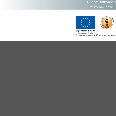
DSpace software
c
Επικοινωνήστε μ